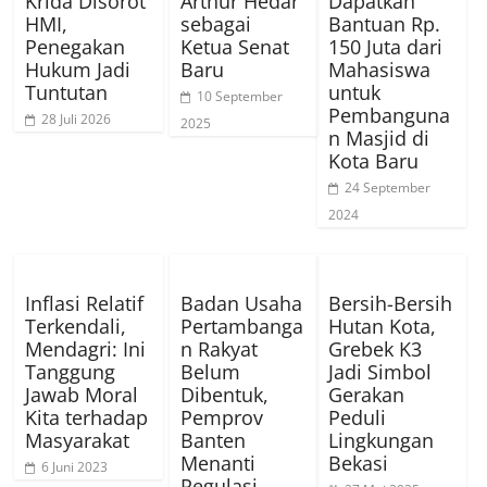
Krida Disorot
Arthur Hedar
Dapatkan
HMI,
sebagai
Bantuan Rp.
Penegakan
Ketua Senat
150 Juta dari
Hukum Jadi
Baru
Mahasiswa
Tuntutan
untuk
10 September
Pembanguna
28 Juli 2026
2025
n Masjid di
Kota Baru
24 September
2024
Inflasi Relatif
Badan Usaha
Bersih-Bersih
Terkendali,
Pertambanga
Hutan Kota,
Mendagri: Ini
n Rakyat
Grebek K3
Tanggung
Belum
Jadi Simbol
Jawab Moral
Dibentuk,
Gerakan
Kita terhadap
Pemprov
Peduli
Masyarakat
Banten
Lingkungan
Menanti
Bekasi
6 Juni 2023
Regulasi