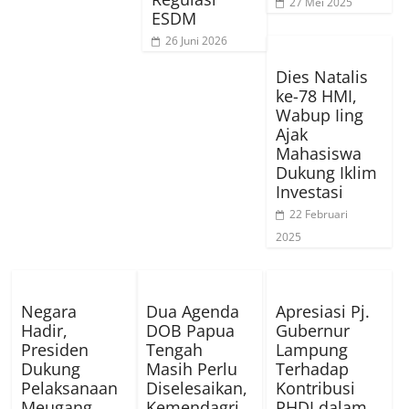
27 Mei 2025
ESDM
26 Juni 2026
Dies Natalis
ke-78 HMI,
Wabup Iing
Ajak
Mahasiswa
Dukung Iklim
Investasi
22 Februari
2025
Negara
Dua Agenda
Apresiasi Pj.
Hadir,
DOB Papua
Gubernur
Presiden
Tengah
Lampung
Dukung
Masih Perlu
Terhadap
Pelaksanaan
Diselesaikan,
Kontribusi
Meugang
Kemendagri
PHDI dalam