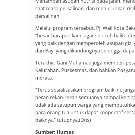
Menambah asupan nutrisi pada janin, menc
saat masa persalinan, dan menurunkan ris
persalinan.
Melalui program tersebut, Pj. Wali Kota 
“besar harapan kami agar seluruh balita d
yang baik dengan memperoleh asupan gizi y
dan Bayi yang dikandungnya sehingga dapat 
Terakhir, Gani Muhamad juga memberi pesan
Kelurahan, Puskesmas, dan bahkan Posyand
merata.
“Terus sosialisasikan program baik ini, jang
peran rekan-rekan semuanya sampai ke tin
tidak ada satupun warga yang membutuhka
para orang tua untuk dapat kooperatif sert
baiknya,” tutupnya.(Dns)
Sumber: Humas