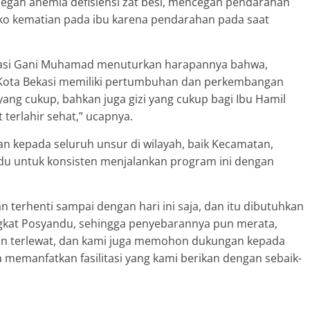
egah anemia defisiensi zat besi, mencegah pendarahan
iko kematian pada ibu karena pendarahan pada saat
Bekasi Gani Muhamad menuturkan harapannya bahwa,
i Kota Bekasi memiliki pertumbuhan dan perkembangan
ang cukup, bahkan juga gizi yang cukup bagi Ibu Hamil
terlahir sehat,” ucapnya.
 kepada seluruh unsur di wilayah, baik Kecamatan,
u untuk konsisten menjalankan program ini dengan
an terhenti sampai dengan hari ini saja, dan itu dibutuhkan
gkat Posyandu, sehingga penyebarannya pun merata,
n terlewat, dan kami juga memohon dukungan kepada
a memanfatkan fasilitasi yang kami berikan dengan sebaik-