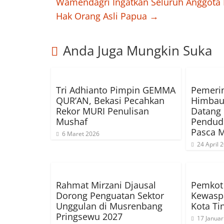
Wamendagri Ingatkan Seluruh Anggota
Hak Orang Asli Papua
→
Anda Juga Mungkin Suka
Tri Adhianto Pimpin GEMMA
Pemerin
QUR’AN, Bekasi Pecahkan
Himbau
Rekor MURI Penulisan
Datang
Mushaf
Pendud
Pasca M
6 Maret 2026
24 April 
Rahmat Mirzani Djausal
Pemkot 
Dorong Penguatan Sektor
Kewaspa
Unggulan di Musrenbang
Kota Tin
Pringsewu 2027
17 Januar