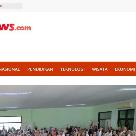
ar
lidaritas
r Madura,
Liter Air
ekankan
an untuk
KKN UII
g
NASIONAL
PENDIDIKAN
TEKNOLOGI
WISATA
EKONOMI
h Disiplin
mba PBB