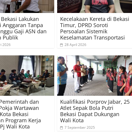
Bekasi Lakukan
Kecelakaan Kereta di Bekasi
si Anggaran Tanpa
Timur, DPRD Soroti
nggu Gaji ASN dan
Persoalan Sistemik
 Publik
Keselamatan Transportasi
ri 2026
28 April 2026
 Pemerintah dan
Kualifikasi Porprov Jabar, 25
Pokja Wartawan
Atlet Sepak Bola Putri
Kota Bekasi
Bekasi Dapat Dukungan
n Program Kerja
Wali Kota
Pj Wali Kota
7 September 2025