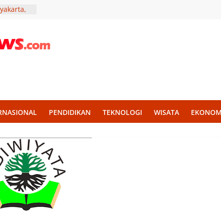
yakarta,
haenisme
 Punya
ep
i Muda
Aksi
elar,
tivitas
RNASIONAL
PENDIDIKAN
TEKNOLOGI
WISATA
EKONOM
e Jadi
urahmi