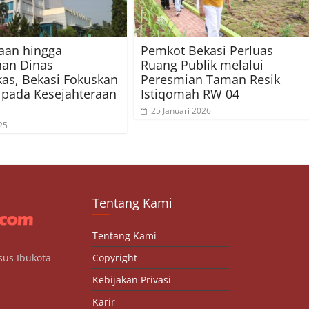
aan hingga
Pemkot Bekasi Perluas
nan Dinas
Ruang Publik melalui
as, Bekasi Fokuskan
Peresmian Taman Resik
 pada Kesejahteraan
Istiqomah RW 04
25 Januari 2026
25
Tentang Kami
Tentang Kami
sus Ibukota
Copyright
Kebijakan Privasi
Karir