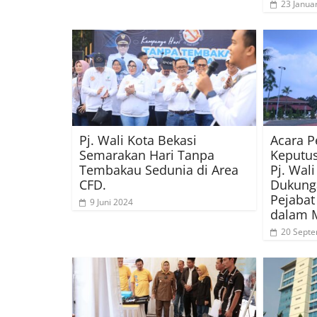
23 Janua
Pj. Wali Kota Bekasi
Acara 
Semarakan Hari Tanpa
Keputu
Tembakau Sedunia di Area
Pj. Wali
CFD.
Dukung
Pejabat
9 Juni 2024
dalam 
20 Sept