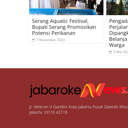
Serang Aquatic Festival,
Pengad
Bupati Serang Promosikan
Perjala
Potensi Perikanan
Dipangk
Belanja
7 November 2023
Warga
5 Mei 20
Jl. Veteran II Gambir Kota Jakarta Pusat Daerah Khu
Jakarta 10110 42118