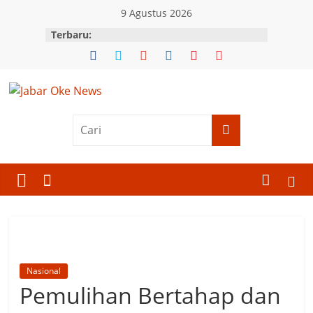
Skip
9 Agustus 2026
to
Terbaru:
content
Jabar
Oke
News
Berita
Terkini
Jawa
Barat
Nasional
Pemulihan Bertahap dan