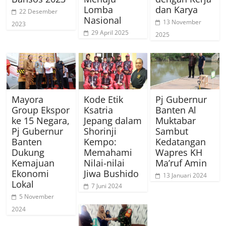
Lomba
dan Karya
22 Desember
Nasional
13 November
2023
29 April 2025
2025
Mayora
Kode Etik
Pj Gubernur
Group Ekspor
Ksatria
Banten Al
ke 15 Negara,
Jepang dalam
Muktabar
Pj Gubernur
Shorinji
Sambut
Banten
Kempo:
Kedatangan
Dukung
Memahami
Wapres KH
Kemajuan
Nilai-nilai
Ma’ruf Amin
Ekonomi
Jiwa Bushido
13 Januari 2024
Lokal
7 Juni 2024
5 November
2024