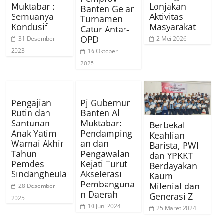
Muktabar :
Lonjakan
Banten Gelar
Semuanya
Aktivitas
Turnamen
Kondusif
Masyarakat
Catur Antar-
OPD
31 Desember
2 Mei 2026
2023
16 Oktober
2025
Pengajian
Pj Gubernur
Rutin dan
Banten Al
Santunan
Muktabar:
Berbekal
Anak Yatim
Pendamping
Keahlian
Warnai Akhir
an dan
Barista, PWI
Tahun
Pengawalan
dan YPKKT
Pemdes
Kejati Turut
Berdayakan
Sindangheula
Akselerasi
Kaum
Pembanguna
Milenial dan
28 Desember
n Daerah
Generasi Z
2025
10 Juni 2024
25 Maret 2024