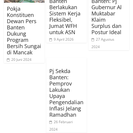
Banten
Banten: Pj
Berlakukan
Gubernur Al
Pokja
Sistem Kerja
Muktabar
Konstituen
Fleksibel,
Klaim
Dewan Pers
Jumat WFH
Surplus dan
Banten
untuk ASN
Postur Ideal
Dukung
Program
9 April 2026
27 Agustus
Bersih Sungai
2024
di Mancak
20 Juni 2024
Pj Sekda
Banten:
Pemprov
Lakukan
Upaya
Pengendalian
Inflasi Jelang
Ramadhan
26 Februari
2024