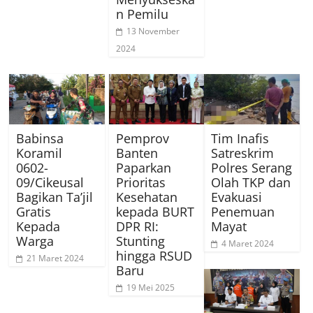
n Pemilu
13 November
2024
Babinsa
Pemprov
Tim Inafis
Koramil
Banten
Satreskrim
0602-
Paparkan
Polres Serang
09/Cikeusal
Prioritas
Olah TKP dan
Bagikan Ta’jil
Kesehatan
Evakuasi
Gratis
kepada BURT
Penemuan
Kepada
DPR RI:
Mayat
Warga
Stunting
4 Maret 2024
hingga RSUD
21 Maret 2024
Baru
19 Mei 2025