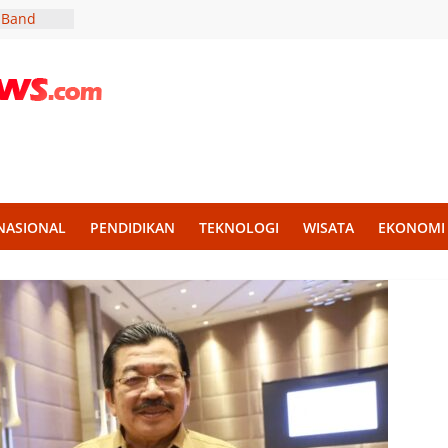
 Band
a Tingkat
ar Kids
 untuk
rap
Rahmat:
 2027
NASIONAL
PENDIDIKAN
TEKNOLOGI
WISATA
EKONOMI
uktur
kasi
 Lowongan