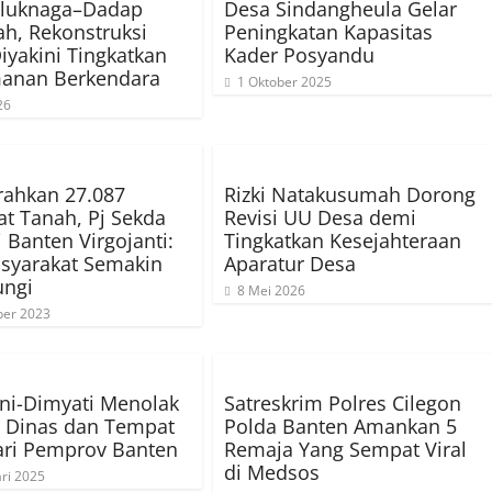
eluknaga–Dadap
Desa Sindangheula Gelar
h, Rekonstruksi
Peningkatan Kapasitas
iyakini Tingkatkan
Kader Posyandu
anan Berkendara
1 Oktober 2025
26
rahkan 27.087
Rizki Natakusumah Dorong
kat Tanah, Pj Sekda
Revisi UU Desa demi
i Banten Virgojanti:
Tingkatkan Kesejahteraan
syarakat Semakin
Aparatur Desa
ungi
8 Mei 2026
er 2023
ni-Dimyati Menolak
Satreskrim Polres Cilegon
 Dinas dan Tempat
Polda Banten Amankan 5
ari Pemprov Banten
Remaja Yang Sempat Viral
di Medsos
ri 2025