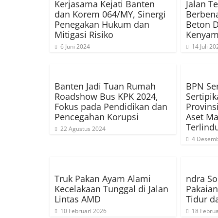
Kerjasama Kejati Banten
Jalan T
dan Korem 064/MY, Sinergi
Berbena
Penegakan Hukum dan
Beton D
Mitigasi Risiko
Kenyam
6 Juni 2024
14 Juli 20
Banten Jadi Tuan Rumah
BPN Se
Roadshow Bus KPK 2024,
Sertipi
Fokus pada Pendidikan dan
Provins
Pencegahan Korupsi
Aset Ma
Terlind
22 Agustus 2024
4 Desemb
Truk Pakan Ayam Alami
ndra So
Kecelakaan Tunggal di Jalan
Pakaian
Lintas AMD
Tidur d
10 Februari 2026
18 Februa