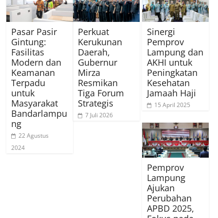
Pasar Pasir
Perkuat
Sinergi
Gintung:
Kerukunan
Pemprov
Fasilitas
Daerah,
Lampung dan
Modern dan
Gubernur
AKHI untuk
Keamanan
Mirza
Peningkatan
Terpadu
Resmikan
Kesehatan
untuk
Tiga Forum
Jamaah Haji
Masyarakat
Strategis
15 April 2025
Bandarlampu
7 Juli 2026
ng
22 Agustus
2024
Pemprov
Lampung
Ajukan
Perubahan
APBD 2025,