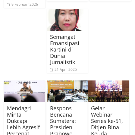
9 Februari 2026
Semangat
Emansipasi
Kartini di
Dunia
Jurnalistik
21 April 2025
Mendagri
Respons
Gelar
Minta
Bencana
Webinar
Dukcapil
Sumatera:
Series ke-51,
Lebih Agresif
Presiden
Ditjen Bina
Percepat
Prabowo
Keuda