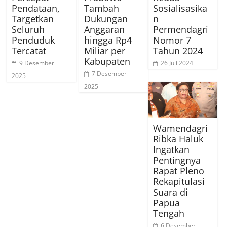
Pendataan,
Tambah
Sosialisasika
Targetkan
Dukungan
n
Seluruh
Anggaran
Permendagri
Penduduk
hingga Rp4
Nomor 7
Tercatat
Miliar per
Tahun 2024
Kabupaten
9 Desember
26 Juli 2024
7 Desember
2025
2025
Wamendagri
Ribka Haluk
Ingatkan
Pentingnya
Rapat Pleno
Rekapitulasi
Suara di
Papua
Tengah
6 Desember