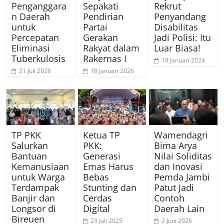
Penganggara
Sepakati
Rekrut
n Daerah
Pendirian
Penyandang
untuk
Partai
Disabilitas
Percepatan
Gerakan
Jadi Polisi: Itu
Eliminasi
Rakyat dalam
Luar Biasa!
Tuberkulosis
Rakernas I
18 Januari 2024
21 Juli 2026
18 Januari 2026
TP PKK
Ketua TP
Wamendagri
Salurkan
PKK:
Bima Arya
Bantuan
Generasi
Nilai Soliditas
Kemanusiaan
Emas Harus
dan Inovasi
untuk Warga
Bebas
Pemda Jambi
Terdampak
Stunting dan
Patut Jadi
Banjir dan
Cerdas
Contoh
Longsor di
Digital
Daerah Lain
Bireuen
23 Juli 2025
2 Juni 2026