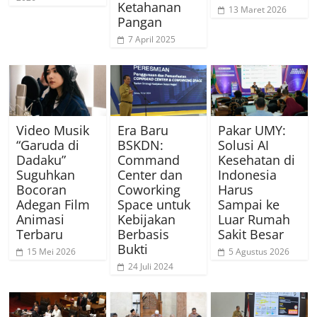
Ketahanan
13 Maret 2026
Pangan
7 April 2025
Video Musik
Era Baru
Pakar UMY:
“Garuda di
BSKDN:
Solusi AI
Dadaku”
Command
Kesehatan di
Suguhkan
Center dan
Indonesia
Bocoran
Coworking
Harus
Adegan Film
Space untuk
Sampai ke
Animasi
Kebijakan
Luar Rumah
Terbaru
Berbasis
Sakit Besar
Bukti
15 Mei 2026
5 Agustus 2026
24 Juli 2024