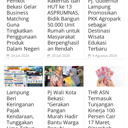
Pemkot
Rakernas dan
Pj. Gubernur
Bekasi Gelar
HUT ke 13
Lampung
Business
ASPRUMNAS,
Promosikan
Matching
Bidik Bangun
PKK Agropark
Guna
50.000 Unit
sebagai
Tingkatkan
Rumah untuk
Destinasi
Penggunaan
Masyarakat
Wisata
Produk
Berpenghasil
Edukasi
Dalam Negeri
an Rendah
Terbaru
24 Juli 2024
20 Juli 2026
4 Agustus 2024
Lampung
Pj Wali Kota
THR ASN
Beri
Bekasi:
Termasuk
Keringanan
“Gerakan
Tunjangan
Pajak
Pangan
Kinerja 100
Kendaraan,
Murah Hadir
Persen Cair
Tunggakan
Bantu Warga
17 Maret,