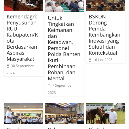
Kemendagri:
BSKDN
Untuk
Penyusunan
Dorong
Tingkatkan
RUU
Pemda
Keimanan
Kabupaten/K
Kembangkan
dan
ota
Inovasi yang
Ketaqwan,
Berdasarkan
Solutif dan
Personel
Aspirasi
Kontekstual
Polda Banten
Masyarakat
Ikuti
16 Juni 2025
Pembinaan
30 September
Rohani dan
2024
Mental
7 September
2023