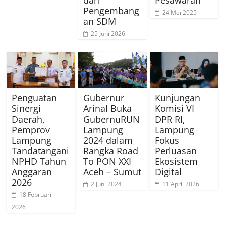
dan
Pesawaran
Pengembang
24 Mei 2025
an SDM
25 Juni 2026
Penguatan
Gubernur
Kunjungan
Sinergi
Arinal Buka
Komisi VI
Daerah,
GubernuRUN
DPR RI,
Pemprov
Lampung
Lampung
Lampung
2024 dalam
Fokus
Tandatangani
Rangka Road
Perluasan
NPHD Tahun
To PON XXI
Ekosistem
Anggaran
Aceh – Sumut
Digital
2026
2 Juni 2024
11 April 2026
18 Februari
2026