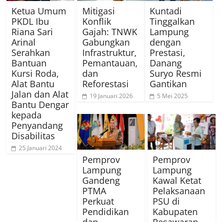
Ketua Umum
Mitigasi
Kuntadi
PKDL Ibu
Konflik
Tinggalkan
Riana Sari
Gajah: TNWK
Lampung
Arinal
Gabungkan
dengan
Serahkan
Infrastruktur,
Prestasi,
Bantuan
Pemantauan,
Danang
Kursi Roda,
dan
Suryo Resmi
Alat Bantu
Reforestasi
Gantikan
Jalan dan Alat
19 Januari 2026
5 Mei 2025
Bantu Dengar
kepada
Penyandang
Disabilitas
25 Januari 2024
Pemprov
Pemprov
Lampung
Lampung
Gandeng
Kawal Ketat
PTMA
Pelaksanaan
Perkuat
PSU di
Pendidikan
Kabupaten