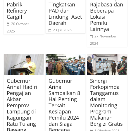
Pabrik
Tingkatkan
Rajabasa dan
Refinery
PAD dan
Beberapa
Cargill
Lindungi Aset
Lokasi
Daerah
Pemilu
20 Oktober
Lainnya
23 Juli 2026
2025
27 November
2024
Gubernur
Gubernur
Sinergi
Arinal Hadiri
Arinal
Forkopimda
Pengajian
Sampaikan 8
Tanggamus
Akbar
Hal Penting
dalam
Pemprov
Terkait
Monitoring
Lampung di
Kesiapan
Program
Kagungan
Pemilu 2024
Makanan
Ratu Tulang
dan Siaga
Bergizi Gratis
Bawang
Bencana
1 Oktober 2025