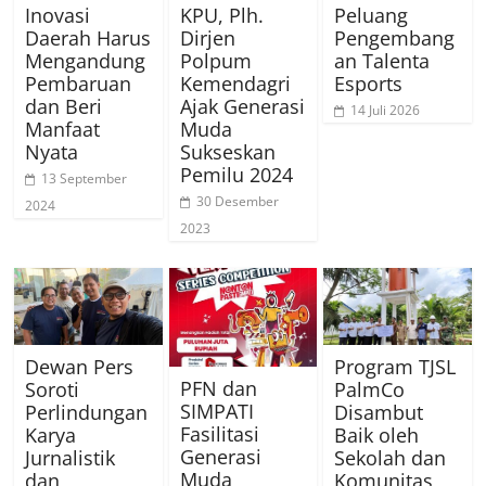
Inovasi
KPU, Plh.
Peluang
Daerah Harus
Dirjen
Pengembang
Mengandung
Polpum
an Talenta
Pembaruan
Kemendagri
Esports
dan Beri
Ajak Generasi
14 Juli 2026
Manfaat
Muda
Nyata
Sukseskan
Pemilu 2024
13 September
30 Desember
2024
2023
Dewan Pers
Program TJSL
PFN dan
Soroti
PalmCo
SIMPATI
Perlindungan
Disambut
Fasilitasi
Karya
Baik oleh
Generasi
Jurnalistik
Sekolah dan
Muda
dan
Komunitas