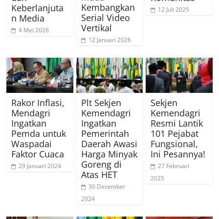
Kembangkan
Keberlanjuta
12 Juli 2025
Serial Video
n Media
Vertikal
4 Mei 2026
12 Januari 2026
Rakor Inflasi,
Plt Sekjen
Sekjen
Mendagri
Kemendagri
Kemendagri
Ingatkan
Ingatkan
Resmi Lantik
Pemda untuk
Pemerintah
101 Pejabat
Waspadai
Daerah Awasi
Fungsional,
Faktor Cuaca
Harga Minyak
Ini Pesannya!
Goreng di
29 Januari 2024
27 Februari
Atas HET
2025
30 Desember
2024