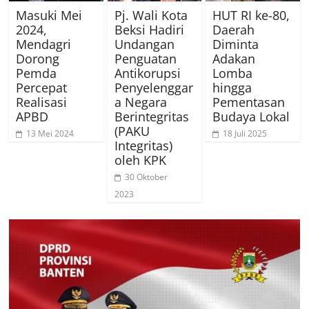
Masuki Mei
Pj. Wali Kota
HUT RI ke-80,
2024,
Beksi Hadiri
Daerah
Mendagri
Undangan
Diminta
Dorong
Penguatan
Adakan
Pemda
Antikorupsi
Lomba
Percepat
Penyelenggar
hingga
Realisasi
a Negara
Pementasan
APBD
Berintegritas
Budaya Lokal
(PAKU
13 Mei 2024
18 Juli 2025
Integritas)
oleh KPK
30 Oktober
2023