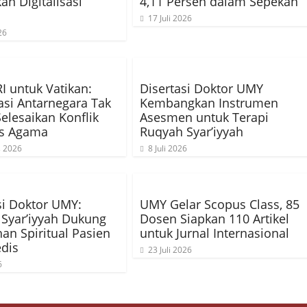
an Digitalisasi
4,11 Persen dalam Sepekan
17 Juli 2026
26
I untuk Vatikan:
Disertasi Doktor UMY
si Antarnegara Tak
Kembangkan Instrumen
elesaikan Konflik
Asesmen untuk Terapi
is Agama
Ruqyah Syar’iyyah
s 2026
8 Juli 2026
si Doktor UMY:
UMY Gelar Scopus Class, 85
Syar’iyyah Dukung
Dosen Siapkan 110 Artikel
an Spiritual Pasien
untuk Jurnal Internasional
dis
23 Juli 2026
6