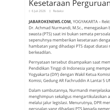
Kesetaraan Perguruan
6 Juli 2026
Redaksi
JABAROKENEWS.COM,
YOGYAKARTA – Rekto
Dr. Achmad Nurmandi, M.Sc., menegaskan b
swasta (PTS) saat ini bukan semata persoa
sepenuhnya memberikan kesetaraan dengan 
hambatan yang dihadapi PTS dapat diatasi m
berkeadilan.
Pernyataan tersebut disampaikan saat mem
Pendidikan Tinggi di Indonesia yang memp
Yogyakarta (DIY) dengan Wakil Ketua Komisi X
Komisi, Gedung AR Fachruddin A Lantai 5 U
Dalam sambutannya, Nurmandi menjelaska
menghimpun sekaligus mengartikulasikan as
melalui jalur legislasi. Menurutnya, DPR m
persoalan yang dihadapi PTS kepada pemer