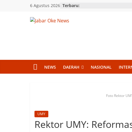
Skip
6 Agustus 2026
Terbaru:
to
content
Jabar
Oke
News
NEWS
DAERAH
NASIONAL
INTER
Berita
Terkini
Jawa
Barat
Foto Rektor UM
UMY
Rektor UMY: Reformas