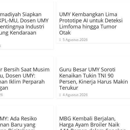
adiyah Siapkan
UMY Kembangkan Lima
SKPL-MU, Dosen UMY
Prototipe AI untuk Deteksi
Pentingnya Industri
Limfoma hingga Tumor
ung Kendaraan
Otak
5 Agustus 2026
6
Air Bersih Saat Musim
Guru Besar UMY Soroti
u, Dosen UMY:
Kenaikan Tukin TNI 90
an Iklim Perparah
Persen, Kinerja Harus Makin
gan
Terukur
26
4 Agustus 2026
MY: Ada Resiko
MBG Kembali Berjalan,
nan Baru yang
Harga Ayam Broiler Naik