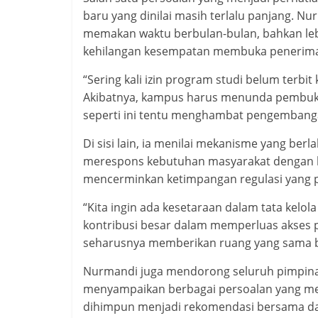
baru yang dinilai masih terlalu panjang. 
memakan waktu berbulan-bulan, bahkan lebi
kehilangan kesempatan membuka penerima
“Sering kali izin program studi belum terbi
Akibatnya, kampus harus menunda pembukaa
seperti ini tentu menghambat pengembangan
Di sisi lain, ia menilai mekanisme yang ber
merespons kebutuhan masyarakat dengan le
mencerminkan ketimpangan regulasi yang p
“Kita ingin ada kesetaraan dalam tata kelola
kontribusi besar dalam memperluas akses pe
seharusnya memberikan ruang yang sama b
Nurmandi juga mendorong seluruh pimpina
menyampaikan berbagai persoalan yang me
dihimpun menjadi rekomendasi bersama da