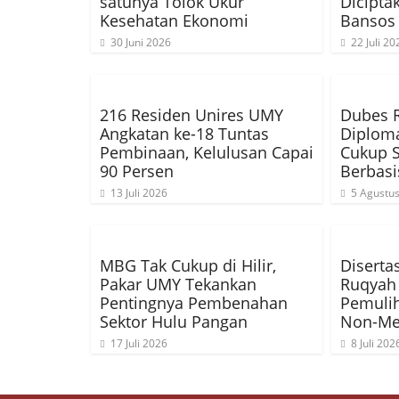
satunya Tolok Ukur
Diciptak
Kesehatan Ekonomi
Bansos
30 Juni 2026
22 Juli 20
216 Residen Unires UMY
Dubes R
Angkatan ke-18 Tuntas
Diploma
Pembinaan, Kelulusan Capai
Cukup S
90 Persen
Berbas
13 Juli 2026
5 Agustu
MBG Tak Cukup di Hilir,
Diserta
Pakar UMY Tekankan
Ruqyah 
Pentingnya Pembenahan
Pemulih
Sektor Hulu Pangan
Non-Me
17 Juli 2026
8 Juli 202