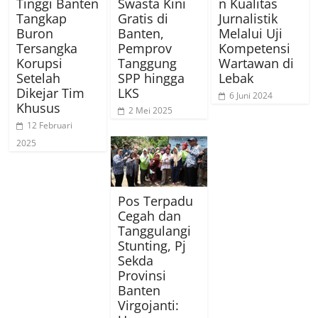
Tinggi Banten
Swasta Kini
n Kualitas
Tangkap
Gratis di
Jurnalistik
Buron
Banten,
Melalui Uji
Tersangka
Pemprov
Kompetensi
Korupsi
Tanggung
Wartawan di
Setelah
SPP hingga
Lebak
Dikejar Tim
LKS
6 Juni 2024
Khusus
2 Mei 2025
12 Februari
2025
Pos Terpadu
Cegah dan
Tanggulangi
Stunting, Pj
Sekda
Provinsi
Banten
Virgojanti: