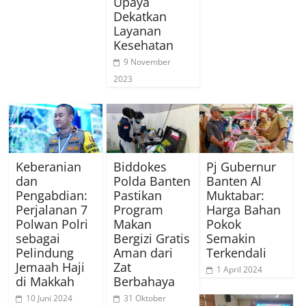
Upaya
Dekatkan
Layanan
Kesehatan
9 November
2023
Keberanian
Biddokes
Pj Gubernur
dan
Polda Banten
Banten Al
Pengabdian:
Pastikan
Muktabar:
Perjalanan 7
Program
Harga Bahan
Polwan Polri
Makan
Pokok
sebagai
Bergizi Gratis
Semakin
Pelindung
Aman dari
Terkendali
Jemaah Haji
Zat
1 April 2024
di Makkah
Berbahaya
10 Juni 2024
31 Oktober