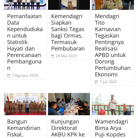
Pemanfaatan
Kemendagri
Mendagri
Data
Siapkan
Tito
Kependuduka
Sanksi Tegas
Karnavian
n untuk
bagi Ormas,
Tegaskan
Statistik
Termasuk
Pentingnya
Hayati dan
Pembubaran
Realisasi
Perencanaan
APBD untuk
29 Mei 2025
Pembanguna
Dorong
n
Pertumbuhan
Ekonomi
7 Agustus 2024
7 Juli 2025
Bangun
Kunjungan
Wamendagri
Kemandirian
Direktorat
Bima Arya
Fiskal,
AKBU KPK ke
Puji Kopdes