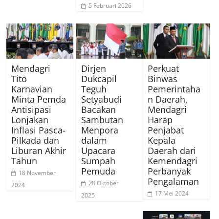
5 Februari 2026
Mendagri
Dirjen
Perkuat
Tito
Dukcapil
Binwas
Karnavian
Teguh
Pemerintaha
Minta Pemda
Setyabudi
n Daerah,
Antisipasi
Bacakan
Mendagri
Lonjakan
Sambutan
Harap
Inflasi Pasca-
Menpora
Penjabat
Pilkada dan
dalam
Kepala
Liburan Akhir
Upacara
Daerah dari
Tahun
Sumpah
Kemendagri
Pemuda
Perbanyak
18 November
Pengalaman
28 Oktober
2024
17 Mei 2024
2025