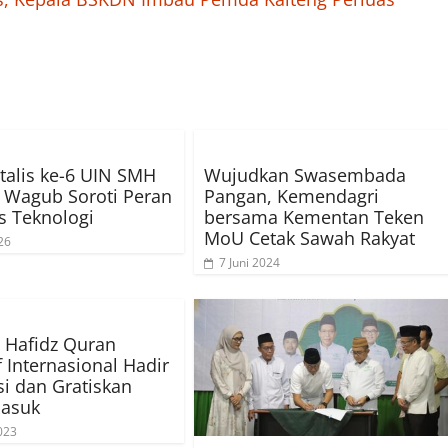
talis ke-6 UIN SMH
Wujudkan Swasembada
 Wagub Soroti Peran
Pangan, Kemendagri
is Teknologi
bersama Kementan Teken
MoU Cetak Sawah Rakyat
26
7 Juni 2024
 Hafidz Quran
f Internasional Hadir
si dan Gratiskan
Masuk
023