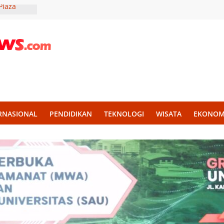
Plaza
onsumen
Rahmat:
 2027
uktur
kasi
 Lowongan
 Band
RNASIONAL
PENDIDIKAN
TEKNOLOGI
WISATA
EKONOM
a Tingkat
di