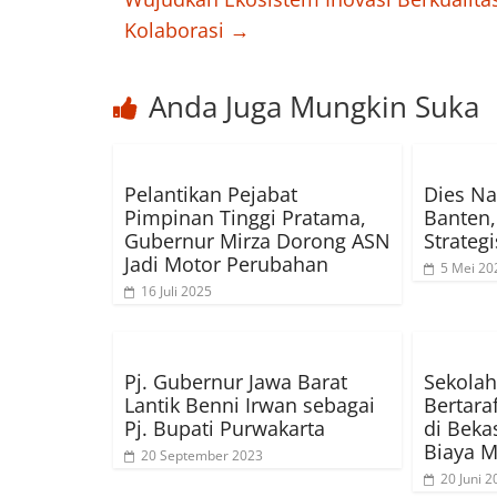
Kolaborasi
→
Anda Juga Mungkin Suka
Pelantikan Pejabat
Dies Na
Pimpinan Tinggi Pratama,
Banten,
Gubernur Mirza Dorong ASN
Strateg
Jadi Motor Perubahan
5 Mei 20
16 Juli 2025
Pj. Gubernur Jawa Barat
Sekolah
Lantik Benni Irwan sebagai
Bertara
Pj. Bupati Purwakarta
di Beka
Biaya 
20 September 2023
20 Juni 2