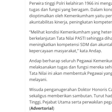
Perwira tinggi Polri kelahiran 1966 ini m
tugas dan fungsi yang beragam. Dalam kond
dioptimalkan oleh Kemenkumham yaitu penin
akuntabilitas kinerja, peningkatan kompete
“Melihat kondisi Kemenkumham yang heterog
berkelanjutan Tata Nilai PASTI sehingga d
meningkatkan kompetensi SDM dan akuntabi
kepercayaan masyarakat,” kata Andap.
Andap berharap seluruh Pegawai Kemenkum
melaksanakan tugas dan fungsi mereka sehin
Tata Nilai ini akan membentuk Pegawai yang 
melayani.
Wisuda penganugerahan Doktor Honoris Ca
sekaligus memberikan sambutan. Turut had
Tinggi, Pejabat Utama serta perwakilan pe
(
Advertorial
)