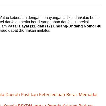
ala Daerah Pastikan Ketersediaan Beras Memadai
as, Kepala BSKDN Imbau Pemda Kalteng Perluas