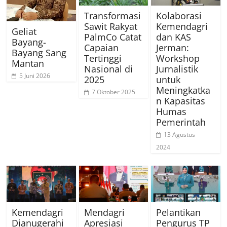
Transformasi
Kolaborasi
Sawit Rakyat
Kemendagri
Geliat
PalmCo Catat
dan KAS
Bayang-
Capaian
Jerman:
Bayang Sang
Tertinggi
Workshop
Mantan
Nasional di
Jurnalistik
5 Juni 2026
2025
untuk
Meningkatka
7 Oktober 2025
n Kapasitas
Humas
Pemerintah
13 Agustus
2024
Kemendagri
Mendagri
Pelantikan
Dianugerahi
Apresiasi
Pengurus TP