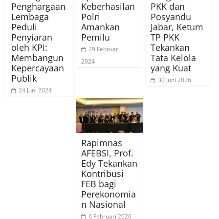
Penghargaan
Keberhasilan
PKK dan
Lembaga
Polri
Posyandu
Peduli
Amankan
Jabar, Ketum
Penyiaran
Pemilu
TP PKK
oleh KPI:
Tekankan
29 Februari
Membangun
Tata Kelola
2024
Kepercayaan
yang Kuat
Publik
30 Juni 2026
24 Juni 2024
Rapimnas
AFEBSI, Prof.
Edy Tekankan
Kontribusi
FEB bagi
Perekonomia
n Nasional
6 Februari 2026