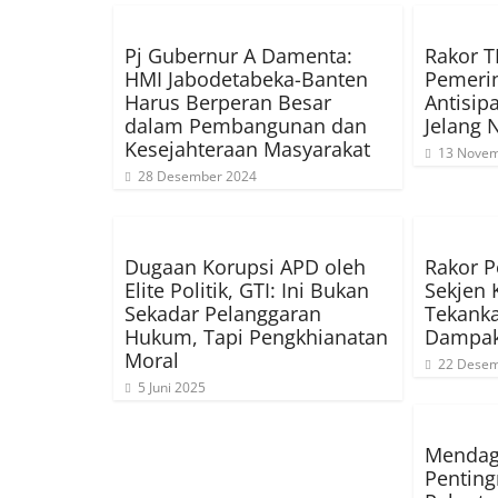
Pj Gubernur A Damenta:
Rakor T
HMI Jabodetabeka-Banten
Pemeri
Harus Berperan Besar
Antisip
dalam Pembangunan dan
Jelang 
Kesejahteraan Masyarakat
13 Novem
28 Desember 2024
Dugaan Korupsi APD oleh
Rakor P
Elite Politik, GTI: Ini Bukan
Sekjen
Sekadar Pelanggaran
Tekanka
Hukum, Tapi Pengkhianatan
Dampak
Moral
22 Desem
5 Juni 2025
Mendagr
Pentin