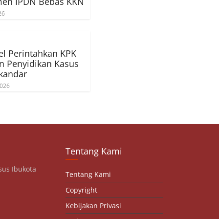
men IPDN Bebas KKN
26
el Perintahkan KPK
n Penyidikan Kasus
skandar
2026
Tentang Kami
sus Ibukota
Tentang Kami
Copyright
Kebijakan Privasi