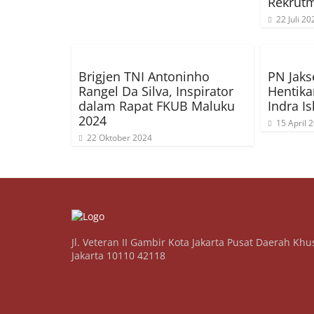
Rekrut
22 Juli 20
Brigjen TNI Antoninho
PN Jaks
Rangel Da Silva, Inspirator
Hentika
dalam Rapat FKUB Maluku
Indra I
2024
15 April 
22 Oktober 2024
Jl. Veteran II Gambir Kota Jakarta Pusat Daerah Khu
Jakarta 10110 42118