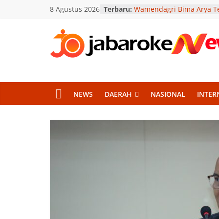
Skip
8 Agustus 2026
Terbaru:
Wamendagri Bima Arya T
to
Penghijauan Berkelanjut
Wujudkan Daerah Asri
content
Polsek Umbulharjo Gerak
Respons Laporan Orang T
Jabar
ke Sungai Batikan
Wawali Harris Bobihoe Aj
Oke
Kolaborasi Ubah Sampah
Energi
NEWS
DAERAH
NASIONAL
INTER
Hadiri Tablig Akbar di TB
News
Dimyati Ajak Warga Telad
Muhammad SAW
Gerakan Langit Biru Sasa
Berita
AHY Distribusikan 80 Ribu 
Terkini
Bersih
Jawa
Barat