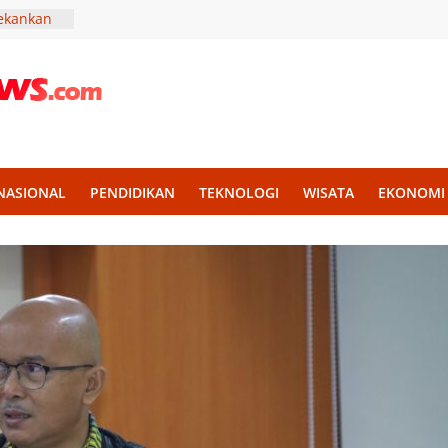
ekankan
an untuk
 Cepat
erjatuh
ak Perkuat
 Menjadi
NASIONAL
PENDIDIKAN
TEKNOLOGI
WISATA
EKONOMI
L, Wagub
ani Nabi
r Madura,
Liter Air