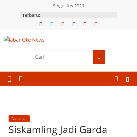
Skip
9 Agustus 2026
to
Terbaru:
content
Jabar
Oke
News
Berita
Terkini
Jawa
Barat
Nasional
Siskamling Jadi Garda