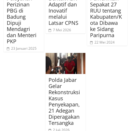
Perizinan
Adaptif dan
Sepakat 27
PBG di
Inovatif
RUU tentang
Badung
melalui
Kabupaten/K
Dipuji
Latsar CPNS
ota Dibawa
Mendagri
ke Sidang
7 Mei 2026
dan Menteri
Paripurna
PKP
22 Mei 2024
23 Januari 2025
Polda Jabar
Gelar
Rekonstruksi
Kasus
Penyekapan,
21 Adegan
Diperagakan
Tersangka
2 Juli 2026