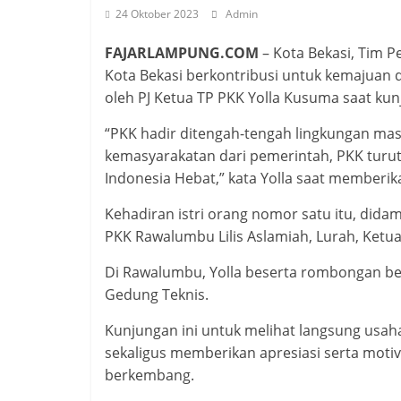
24 Oktober 2023
Admin
FAJARLAMPUNG.COM
– Kota Bekasi, Tim 
Kota Bekasi berkontribusi untuk kemajuan 
oleh PJ Ketua TP PKK Yolla Kusuma saat ku
“PKK hadir ditengah-tengah lingkungan 
kemasyarakatan dari pemerintah, PKK turu
Indonesia Hebat,” kata Yolla saat member
Kehadiran istri orang nomor satu itu, did
PKK Rawalumbu Lilis Aslamiah, Lurah, Ket
Di Rawalumbu, Yolla beserta rombongan b
Gedung Teknis.
Kunjungan ini untuk melihat langsung usaha 
sekaligus memberikan apresiasi serta moti
berkembang.