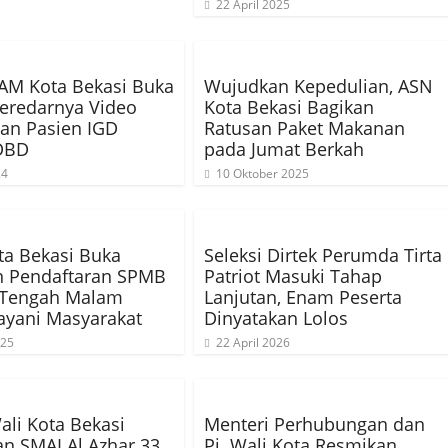
22 April 2025
AM Kota Bekasi Buka
Wujudkan Kepedulian, ASN
eredarnya Video
Kota Bekasi Bagikan
an Pasien IGD
Ratusan Paket Makanan
 DBD
pada Jumat Berkah
24
10 Oktober 2025
ta Bekasi Buka
Seleksi Dirtek Perumda Tirta
n Pendaftaran SPMB
Patriot Masuki Tahap
 Tengah Malam
Lanjutan, Enam Peserta
ayani Masyarakat
Dinyatakan Lolos
025
22 April 2026
ali Kota Bekasi
Menteri Perhubungan dan
n SMAI Al Azhar 33
Pj. Wali Kota Resmikan