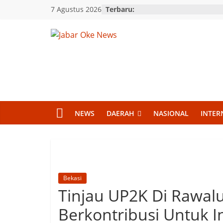
Skip
7 Agustus 2026
Terbaru:
to
content
Jabar
Oke
News
NEWS
DAERAH
NASIONAL
INTER
Berita
Terkini
Jawa
Barat
Bekasi
Tinjau UP2K Di Rawal
Berkontribusi Untuk 