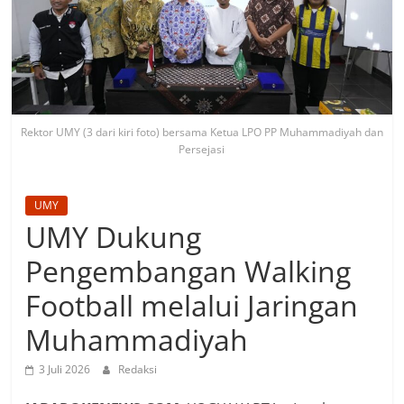
Rektor UMY (3 dari kiri foto) bersama Ketua LPO PP Muhammadiyah dan
Persejasi
UMY
UMY Dukung
Pengembangan Walking
Football melalui Jaringan
Muhammadiyah
3 Juli 2026
Redaksi