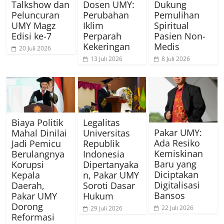
Talkshow dan
Dosen UMY:
Dukung
Peluncuran
Perubahan
Pemulihan
UMY Magz
Iklim
Spiritual
Edisi ke-7
Perparah
Pasien Non-
Kekeringan
Medis
20 Juli 2026
13 Juli 2026
8 Juli 2026
Biaya Politik
Legalitas
Pakar UMY:
Mahal Dinilai
Universitas
Ada Resiko
Jadi Pemicu
Republik
Kemiskinan
Berulangnya
Indonesia
Baru yang
Korupsi
Dipertanyaka
Diciptakan
Kepala
n, Pakar UMY
Digitalisasi
Daerah,
Soroti Dasar
Bansos
Pakar UMY
Hukum
Dorong
22 Juli 2026
29 Juli 2026
Reformasi