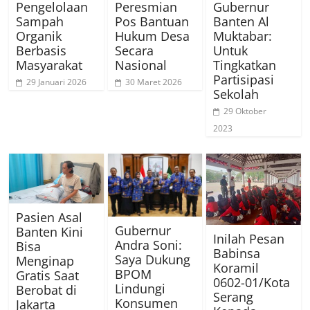
Pengelolaan
Peresmian
Gubernur
Sampah
Pos Bantuan
Banten Al
Organik
Hukum Desa
Muktabar:
Berbasis
Secara
Untuk
Masyarakat
Nasional
Tingkatkan
Partisipasi
29 Januari 2026
30 Maret 2026
Sekolah
29 Oktober
2023
Pasien Asal
Gubernur
Banten Kini
Inilah Pesan
Andra Soni:
Bisa
Babinsa
Saya Dukung
Menginap
Koramil
BPOM
Gratis Saat
0602-01/Kota
Lindungi
Berobat di
Serang
Konsumen
Jakarta