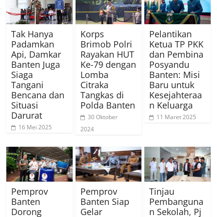
Tak Hanya
Korps
Pelantikan
Padamkan
Brimob Polri
Ketua TP PKK
Api, Damkar
Rayakan HUT
dan Pembina
Banten Juga
Ke-79 dengan
Posyandu
Siaga
Lomba
Banten: Misi
Tangani
Citraka
Baru untuk
Bencana dan
Tangkas di
Kesejahteraa
Situasi
Polda Banten
n Keluarga
Darurat
30 Oktober
11 Maret 2025
16 Mei 2025
2024
Pemprov
Pemprov
Tinjau
Banten
Banten Siap
Pembanguna
Dorong
Gelar
n Sekolah, Pj