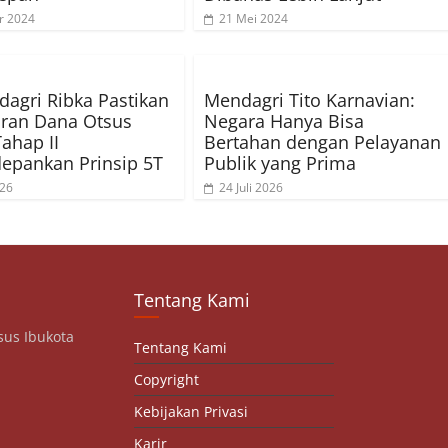
r 2024
21 Mei 2024
gri Ribka Pastikan
Mendagri Tito Karnavian:
ran Dana Otsus
Negara Hanya Bisa
ahap II
Bertahan dengan Pelayanan
epankan Prinsip 5T
Publik yang Prima
026
24 Juli 2026
Tentang Kami
sus Ibukota
Tentang Kami
Copyright
Kebijakan Privasi
Karir