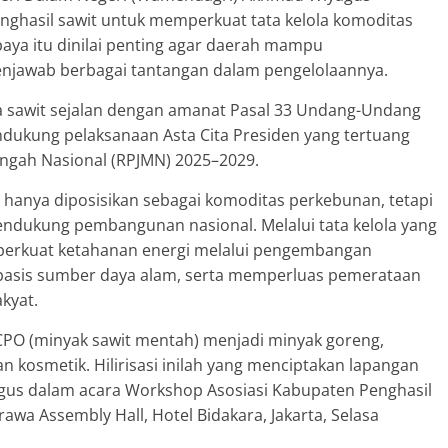
hasil sawit untuk memperkuat tata kelola komoditas
paya itu dinilai penting agar daerah mampu
enjawab berbagai tantangan dalam pengelolaannya.
la sawit sejalan dengan amanat Pasal 33 Undang-Undang
dukung pelaksanaan Asta Cita Presiden yang tertuang
gah Nasional (RPJMN) 2025–2029.
k hanya diposisikan sebagai komoditas perkebunan, tetapi
endukung pembangunan nasional. Melalui tata kelola yang
perkuat ketahanan energi melalui pengembangan
berbasis sumber daya alam, serta memperluas pemerataan
kyat.
i CPO (minyak sawit mentah) menjadi minyak goreng,
an kosmetik. Hilirisasi inilah yang menciptakan lapangan
yagus dalam acara Workshop Asosiasi Kabupaten Penghasil
rawa Assembly Hall, Hotel Bidakara, Jakarta, Selasa