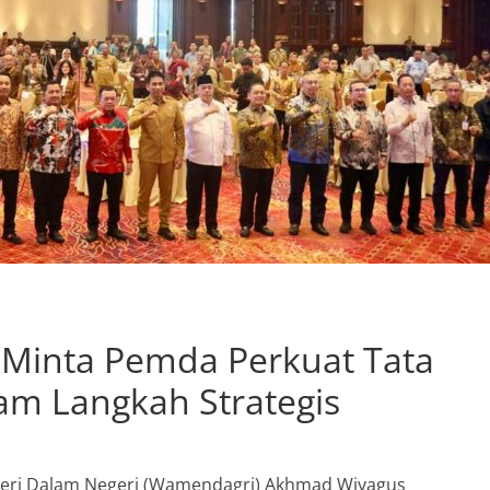
Minta Pemda Perkuat Tata
am Langkah Strategis
nteri Dalam Negeri (Wamendagri) Akhmad Wiyagus