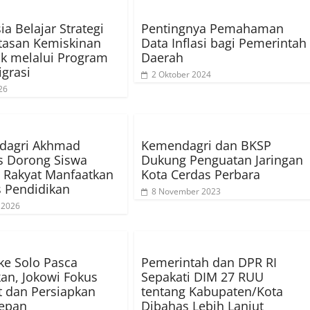
ia Belajar Strategi
Pentingnya Pemahaman
tasan Kemiskinan
Data Inflasi bagi Pemerintah
k melalui Program
Daerah
grasi
2 Oktober 2024
26
agri Akhmad
Kemendagri dan BKSP
s Dorong Siswa
Dukung Penguatan Jaringan
 Rakyat Manfaatkan
Kota Cerdas Perbara
as Pendidikan
8 November 2023
i 2026
ke Solo Pasca
Pemerintah dan DPR RI
kan, Jokowi Fokus
Sepakati DIM 27 RUU
at dan Persiapkan
tentang Kabupaten/Kota
epan
Dibahas Lebih Lanjut