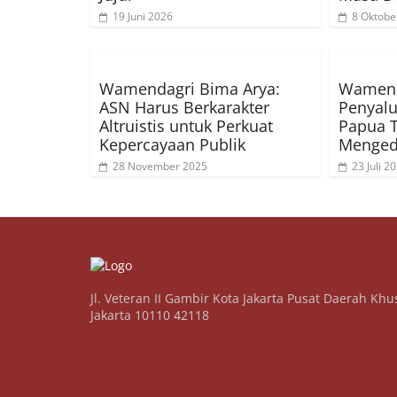
19 Juni 2026
8 Oktobe
Wamendagri Bima Arya:
Wamenda
ASN Harus Berkarakter
Penyalu
Altruistis untuk Perkuat
Papua T
Kepercayaan Publik
Menged
28 November 2025
23 Juli 2
Jl. Veteran II Gambir Kota Jakarta Pusat Daerah Khu
Jakarta 10110 42118