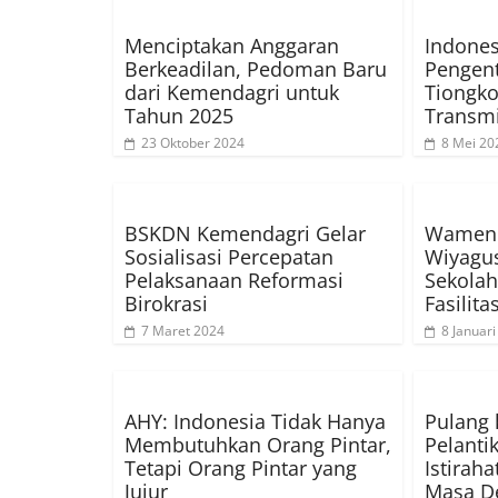
Menciptakan Anggaran
Indones
Berkeadilan, Pedoman Baru
Pengen
dari Kemendagri untuk
Tiongko
Tahun 2025
Transmi
23 Oktober 2024
8 Mei 20
BSKDN Kemendagri Gelar
Wamend
Sosialisasi Percepatan
Wiyagu
Pelaksanaan Reformasi
Sekolah
Birokrasi
Fasilit
7 Maret 2024
8 Januar
AHY: Indonesia Tidak Hanya
Pulang 
Membutuhkan Orang Pintar,
Pelanti
Tetapi Orang Pintar yang
Istirah
Jujur
Masa D