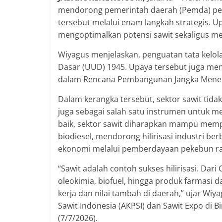
mendorong pemerintah daerah (Pemda) peng
tersebut melalui enam langkah strategis. U
mengoptimalkan potensi sawit sekaligus m
Wiyagus menjelaskan, penguatan tata kelo
Dasar (UUD) 1945. Upaya tersebut juga men
dalam Rencana Pembangunan Jangka Menen
Dalam kerangka tersebut, sektor sawit tida
juga sebagai salah satu instrumen untuk m
baik, sektor sawit diharapkan mampu mem
biodiesel, mendorong hilirisasi industri 
ekonomi melalui pemberdayaan pekebun ra
“Sawit adalah contoh sukses hilirisasi. Dar
oleokimia, biofuel, hingga produk farmasi d
kerja dan nilai tambah di daerah,” ujar Wi
Sawit Indonesia (AKPSI) dan Sawit Expo di Bi
(7/7/2026).