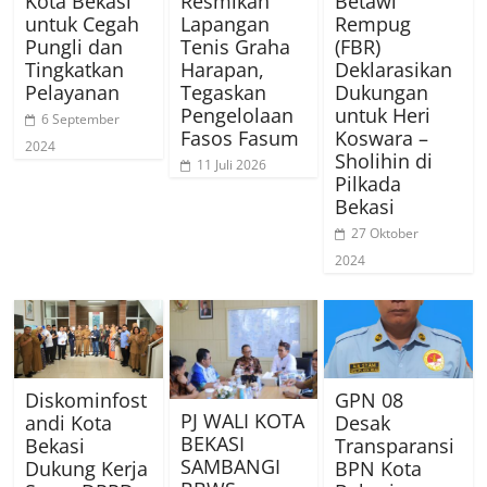
Kota Bekasi
Resmikan
Betawi
untuk Cegah
Lapangan
Rempug
Pungli dan
Tenis Graha
(FBR)
Tingkatkan
Harapan,
Deklarasikan
Pelayanan
Tegaskan
Dukungan
Pengelolaan
untuk Heri
6 September
Fasos Fasum
Koswara –
2024
Sholihin di
11 Juli 2026
Pilkada
Bekasi
27 Oktober
2024
Diskominfost
GPN 08
PJ WALI KOTA
andi Kota
Desak
BEKASI
Bekasi
Transparansi
SAMBANGI
Dukung Kerja
BPN Kota