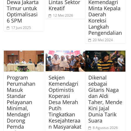
Dewa Jakarta
Lintas Sektor
Kemendagri
Timur untuk
Kreatif
Minta Kepala
Optimalisasi
Daerah
12 Mei 2026
6 SPM
Koreksi
Langkah
17 Juni 2025
Pengendalian
20 Mei 2024
Program
Sekjen
Dikenal
Perumahan
Kemendagri
sebagai
Masuk
Optimistis
Gitaris Naga
Standar
Koperasi
dan Aldi
Pelayanan
Desa Merah
Taher, Mende
Minimal,
Putih
Kini Jajal
Mendagri
Tingkatkan
Dunia Tarik
Dorong
Kesejahteraa
Suara
Pemda
n Masyarakat
8 Agustus 2026