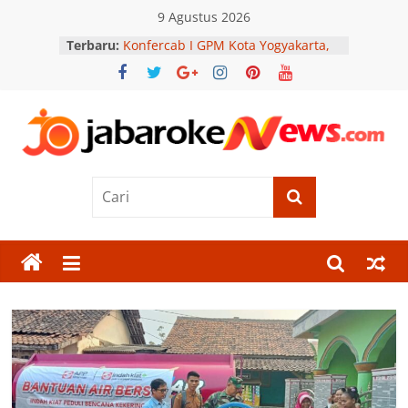
Skip
9 Agustus 2026
to
Terbaru:
Konfercab I GPM Kota Yogyakarta,
content
Momentum Bumikan Marhaenisme
di Kalangan Anak Muda
Jolotundo Semarang Kini Punya
Parjo, Hadir dengan Konsep
Nongkrong Nyaman
Jabar
AMPHIBI Dorong Generasi Muda
Peduli Lingkungan Lewat Aksi
Penghijauan di Sekolah
Oke
PORSENI HUT ke-81 RI Digelar,
Rutan Serang Bangun Sportivitas
News
dan Kebersamaan
Cilegon Off Road Challenge Jadi
Momentum Perkuat Silaturahmi
Berita
Polri dan Masyarakat
Terkini
Jawa
Barat