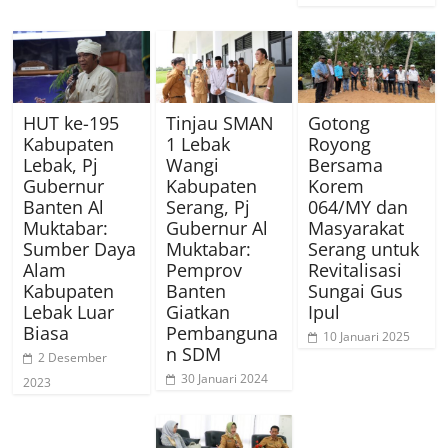
HUT ke-195
Tinjau SMAN
Gotong
Kabupaten
1 Lebak
Royong
Lebak, Pj
Wangi
Bersama
Gubernur
Kabupaten
Korem
Banten Al
Serang, Pj
064/MY dan
Muktabar:
Gubernur Al
Masyarakat
Sumber Daya
Muktabar:
Serang untuk
Alam
Pemprov
Revitalisasi
Kabupaten
Banten
Sungai Gus
Lebak Luar
Giatkan
Ipul
Biasa
Pembanguna
10 Januari 2025
n SDM
2 Desember
30 Januari 2024
2023