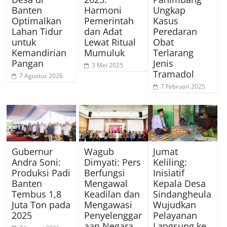
Banten
Harmoni
Ungkap
Optimalkan
Pemerintah
Kasus
Lahan Tidur
dan Adat
Peredaran
untuk
Lewat Ritual
Obat
Kemandirian
Mumuluk
Terlarang
Pangan
Jenis
3 Mei 2025
Tramadol
7 Agustus 2026
7 Februari 2025
Gubernur
Wagub
Jumat
Andra Soni:
Dimyati: Pers
Keliling:
Produksi Padi
Berfungsi
Inisiatif
Banten
Mengawal
Kepala Desa
Tembus 1,8
Keadilan dan
Sindangheula
Juta Ton pada
Mengawasi
Wujudkan
2025
Penyelenggar
Pelayanan
aan Negara
Langsung ke