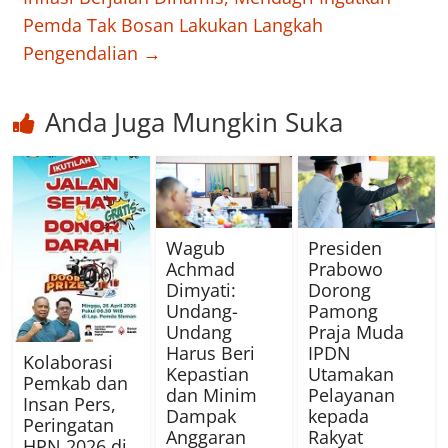
Pemda Tak Bosan Lakukan Langkah
Pengendalian
→
Anda Juga Mungkin Suka
Wagub
Presiden
Achmad
Prabowo
Dimyati:
Dorong
Undang-
Pamong
Undang
Praja Muda
Harus Beri
IPDN
Kolaborasi
Kepastian
Utamakan
Pemkab dan
dan Minim
Pelayanan
Insan Pers,
Dampak
kepada
Peringatan
Anggaran
Rakyat
HPN 2026 di