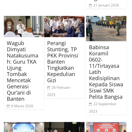
21 Januari 2026
Wagub
Perangi
Babinsa
Dimyati
Stunting, TP
Koramil
Natakusuma
PKK Provinsi
0602-
h: Guru TKA
Banten
11/Tirtayasa
Ujung
Tingkatkan
Latih
Tombak
Kepedulian
Kedisiplinan
Mencetak
Gizi
Kepada Siswa
Generasi
26 Februari
Siswi SMK
Qur’ani di
2025
Pelita Bangsa
Banten
22 September
6 Maret 2026
2023