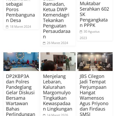
Muktabar
sebagai
Ramadan,
Serahkan 602
Poros
Ketua DWP
SK
Pembanguna
Kemendagri
Pengangkata
n Desa
Tekankan
n PPPK
Penguatan
18 Maret 2024
Persaudaraa
30 Agustus
n
2023
26 Maret 2024
DP2KBP3A
Menjelang
JBS Cilegon
dan Polres
Lebaran,
Jadi Tempat
Pandeglang
Kalurahan
Perjumpaan
Gelar Diskusi
Margomulyo
Hangat
Bersama
Tingkatkan
Wamensos
Wartawan
Kewaspadaa
Agus Priyono
Bahas
n Lingkungan
dan Firdaus
Perlindungan
SMSI
14 Maret 2026