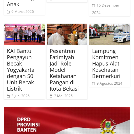
Anak
16 Desember
9 Maret 2026
2024
KAI Bantu
Pesantren
Lampung
Pengayuh
Fatimiyah
Komitmen
Becak
Jadi Role
Hapus Alat
Yogyakarta
Model
Kesehatan
dengan 50
Ketahanan
Bermerkuri
Unit Becak
Pangan di
9 Agustus 2024
Listrik
Kota Bekasi
3 Juni 2026
2 Mei 2025