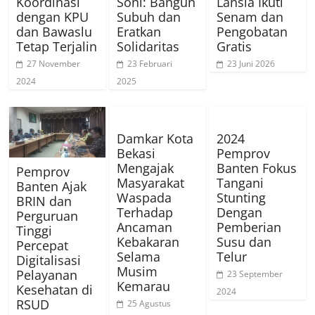
Koordinasi
Soni: Bangun
Lansia Ikuti
dengan KPU
Subuh dan
Senam dan
dan Bawaslu
Eratkan
Pengobatan
Tetap Terjalin
Solidaritas
Gratis
27 November
23 Februari
23 Juni 2026
2024
2025
Damkar Kota
2024
Bekasi
Pemprov
Mengajak
Banten Fokus
Pemprov
Masyarakat
Tangani
Banten Ajak
Waspada
Stunting
BRIN dan
Terhadap
Dengan
Perguruan
Ancaman
Pemberian
Tinggi
Kebakaran
Susu dan
Percepat
Selama
Telur
Digitalisasi
Musim
Pelayanan
23 September
Kemarau
Kesehatan di
2024
RSUD
25 Agustus