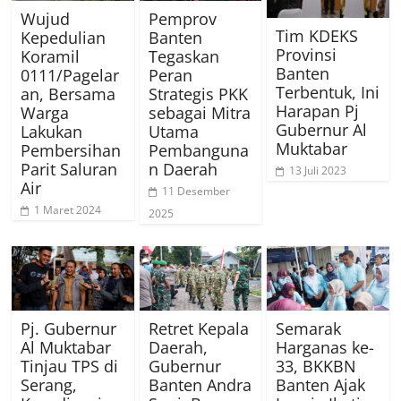
Wujud
Pemprov
Tim KDEKS
Kepedulian
Banten
Provinsi
Koramil
Tegaskan
Banten
0111/Pagelar
Peran
Terbentuk, Ini
an, Bersama
Strategis PKK
Harapan Pj
Warga
sebagai Mitra
Gubernur Al
Lakukan
Utama
Muktabar
Pembersihan
Pembanguna
Parit Saluran
n Daerah
13 Juli 2023
Air
11 Desember
1 Maret 2024
2025
Pj. Gubernur
Retret Kepala
Semarak
Al Muktabar
Daerah,
Harganas ke-
Tinjau TPS di
Gubernur
33, BKKBN
Serang,
Banten Andra
Banten Ajak