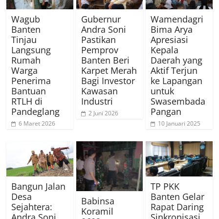
Wagub
Gubernur
Wamendagri
Banten
Andra Soni
Bima Arya
Tinjau
Pastikan
Apresiasi
Langsung
Pemprov
Kepala
Rumah
Banten Beri
Daerah yang
Warga
Karpet Merah
Aktif Terjun
Penerima
Bagi Investor
ke Lapangan
Bantuan
Kawasan
untuk
RTLH di
Industri
Swasembada
Pandeglang
Pangan
2 Juni 2026
6 Maret 2026
10 Januari 2025
Bangun Jalan
TP PKK
Desa
Banten Gelar
Babinsa
Sejahtera:
Rapat Daring
Koramil
Andra Soni
Sinkronisasi