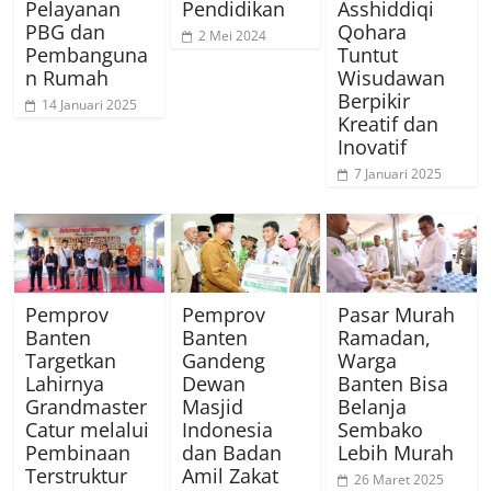
Pelayanan
Pendidikan
Asshiddiqi
PBG dan
Qohara
2 Mei 2024
Pembanguna
Tuntut
n Rumah
Wisudawan
Berpikir
14 Januari 2025
Kreatif dan
Inovatif
7 Januari 2025
Pemprov
Pemprov
Pasar Murah
Banten
Banten
Ramadan,
Targetkan
Gandeng
Warga
Lahirnya
Dewan
Banten Bisa
Grandmaster
Masjid
Belanja
Catur melalui
Indonesia
Sembako
Pembinaan
dan Badan
Lebih Murah
Terstruktur
Amil Zakat
26 Maret 2025