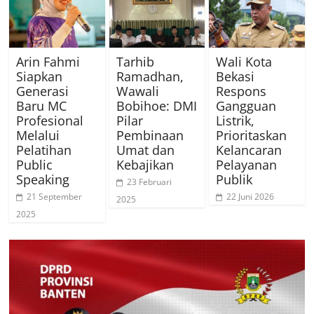
Arin Fahmi
Tarhib
Wali Kota
Siapkan
Ramadhan,
Bekasi
Generasi
Wawali
Respons
Baru MC
Bobihoe: DMI
Gangguan
Profesional
Pilar
Listrik,
Melalui
Pembinaan
Prioritaskan
Pelatihan
Umat dan
Kelancaran
Public
Kebajikan
Pelayanan
Speaking
Publik
23 Februari
21 September
22 Juni 2026
2025
2025