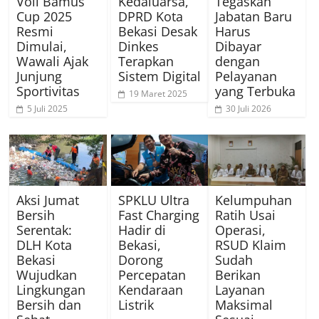
Voli Bamus
Kedaluarsa,
Tegaskan
Cup 2025
DPRD Kota
Jabatan Baru
Resmi
Bekasi Desak
Harus
Dimulai,
Dinkes
Dibayar
Wawali Ajak
Terapkan
dengan
Junjung
Sistem Digital
Pelayanan
Sportivitas
yang Terbuka
19 Maret 2025
5 Juli 2025
30 Juli 2026
Aksi Jumat
SPKLU Ultra
Kelumpuhan
Bersih
Fast Charging
Ratih Usai
Serentak:
Hadir di
Operasi,
DLH Kota
Bekasi,
RSUD Klaim
Bekasi
Dorong
Sudah
Wujudkan
Percepatan
Berikan
Lingkungan
Kendaraan
Layanan
Bersih dan
Listrik
Maksimal