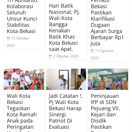
Hari Batik
Kolaborasi
Bekasi
Nasional, Pj.
Seluruh
Pastikan
Wali Kota
Unsur Kunci
Klarifikasi
Bangga
Stabilitas
Dugaan
Kenakan
Kota Bekasi
Ajaran Surga
Batik Khas
Berbayar Rp1
10 Oktober
Kota Bekasi
Juta
2025
saat Apel.
13 Agustus
2 Oktober 2023
2025
Wali Kota
Jadi Catatan !.
Peninjauan
Bekasi
Pj Wali Kota
IFP di SDN
Tegaskan
Bekasi Harap
Pejuang VII,
Kota Ramah
Sinergi
Kejari dan
Anak pada
Patriot Di
Disdik
Peringatan
Evaluasi
Pastikan