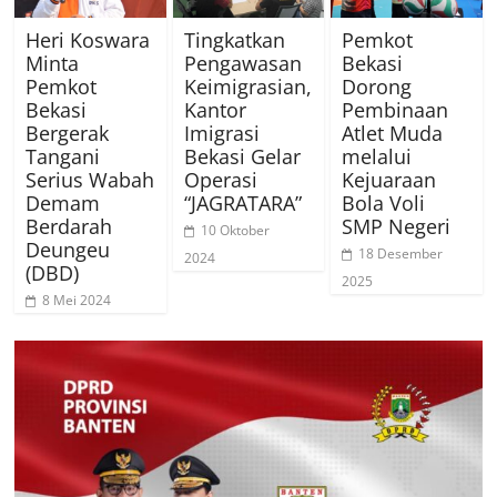
Heri Koswara
Tingkatkan
Pemkot
Minta
Pengawasan
Bekasi
Pemkot
Keimigrasian,
Dorong
Bekasi
Kantor
Pembinaan
Bergerak
Imigrasi
Atlet Muda
Tangani
Bekasi Gelar
melalui
Serius Wabah
Operasi
Kejuaraan
Demam
“JAGRATARA”
Bola Voli
Berdarah
SMP Negeri
10 Oktober
Deungeu
18 Desember
2024
(DBD)
2025
8 Mei 2024