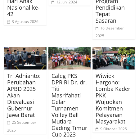
Hari Anak
Program
12 Juni 2024
Nasional ke-
Pendidikan
42
Tepat
Sasaran
3 Agustus 2026
16 Desember
2025
Tri Adhianto:
Caleg PKS
Wiwiek
Perubahan
DPR RI Dr. dr.
Hargono:
APBD 2025
Titi
Lomba Kader
Akan
Masrifahati
PKK
Dievaluasi
Gelar
Wujudkan
Gubernur
Turnamen
Komitmen
Jawa Barat
Volley Ball
Pelayanan
Mutiara
Masyarakat
25 September
Gading Timur
9 Oktober 2025
2025
Cup 2023