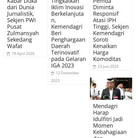
Kabar Duka
Tingkatkan
Pemda
dari Dunia
Iklim Inovasi
Diminta
Jurnalistik,
Berkelanjuta
Responsif
Sekjen PWI
n,
Atasi IPH
Pusat
Kemendagri
Tinggi, Sekjen
Zulmansyah
Beri
Kemendagri
Sekedang
Penghargaan
Soroti
Wafat
Daerah
Kenaikan
Terinovatif
Harga
18 April 2026
pada Gelaran
Komoditas
IGA 2023
23 Juni 2025
12 Desember
2023
Mendagri
Harap
Idulfitri Jadi
Momen
Kebahagiaan