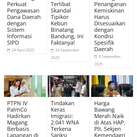
Perkuat
Terlibat
Penanganan
Pengawasan
Skandal
Kemiskinan
Dana Daerah
Tipikor
Harus
dengan
Kebun
Disesuaikan
Sistem
Binatang
dengan
Informasi
Bandung, Ini
Kondisi
SIPD
Faktanya!
Spesifik
Daerah
24 April 2025
24 September
8 September
2025
2025
PTPN IV
Tindakan
Harga
PalmCo
Keras
Bawang
Hadirkan
Imigrasi:
Merah Naik
Magang
2.041 WNA
di Atas HAP,
Berbasis
Terkena
Plt. Sekjen
Lapangan di
Sanksi
Kemendagri