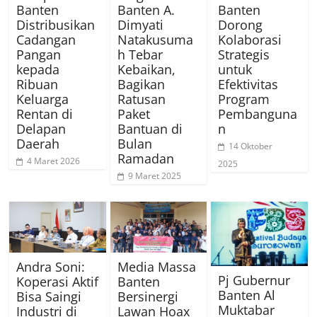
Banten
Banten A.
Banten
Distribusikan
Dimyati
Dorong
Cadangan
Natakusuma
Kolaborasi
Pangan
h Tebar
Strategis
kepada
Kebaikan,
untuk
Ribuan
Bagikan
Efektivitas
Keluarga
Ratusan
Program
Rentan di
Paket
Pembanguna
Delapan
Bantuan di
n
Daerah
Bulan
14 Oktober
Ramadan
4 Maret 2026
2025
9 Maret 2025
Andra Soni:
Media Massa
Pj Gubernur
Koperasi Aktif
Banten
Banten Al
Bisa Saingi
Bersinergi
Muktabar
Industri di
Lawan Hoax