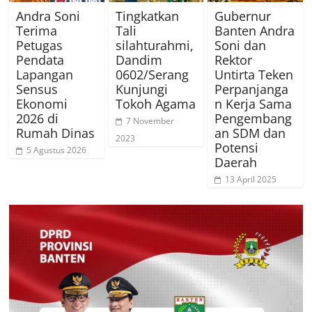
Andra Soni
Tingkatkan
Gubernur
Terima
Tali
Banten Andra
Petugas
silahturahmi,
Soni dan
Pendata
Dandim
Rektor
Lapangan
0602/Serang
Untirta Teken
Sensus
Kunjungi
Perpanjanga
Ekonomi
Tokoh Agama
n Kerja Sama
2026 di
Pengembang
7 November
Rumah Dinas
an SDM dan
2023
Potensi
5 Agustus 2026
Daerah
13 April 2025