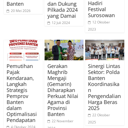
Hadiri
Banten
dan Dukung
Festival
Pilkada 2024
20 Mei 2026
Surosowan
yang Damai
12 Oktober
12 Juli 2024
2023
Pemutihan
Gerakan
Sinergi Lintas
Pajak
Maghrib
Sektor: Polda
Kendaraan,
Mengaji
Banten
Langkah
(Gemarin)
Koordinasika
Strategis
Diharapkan
n
Pemprov
Perkuat Nilai
Pengendalian
Banten
Agama di
Harga Beras
dalam
Provinsi
2025
Optimalisasi
Banten
22 Oktober
Pendapatan
22 November
2025
4 Oktober 2024