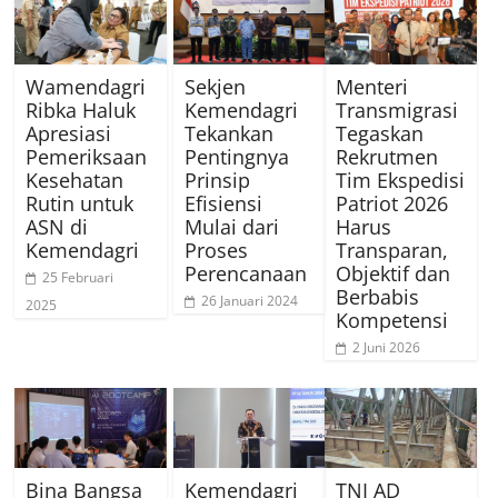
Wamendagri
Sekjen
Menteri
Ribka Haluk
Kemendagri
Transmigrasi
Apresiasi
Tekankan
Tegaskan
Pemeriksaan
Pentingnya
Rekrutmen
Kesehatan
Prinsip
Tim Ekspedisi
Rutin untuk
Efisiensi
Patriot 2026
ASN di
Mulai dari
Harus
Kemendagri
Proses
Transparan,
Perencanaan
Objektif dan
25 Februari
Berbabis
26 Januari 2024
2025
Kompetensi
2 Juni 2026
Bina Bangsa
Kemendagri
TNI AD