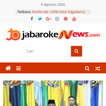
Skip
9 Agustus 2026
to
Terbaru:
Konfercab I GPM Kota Yogyakarta,
content
Momentum Bumikan Marhaenisme
di Kalangan Anak Muda
Jolotundo Semarang Kini Punya
Parjo, Hadir dengan Konsep
Nongkrong Nyaman
Jabar
AMPHIBI Dorong Generasi Muda
Peduli Lingkungan Lewat Aksi
Penghijauan di Sekolah
Oke
PORSENI HUT ke-81 RI Digelar,
Rutan Serang Bangun Sportivitas
News
dan Kebersamaan
Cilegon Off Road Challenge Jadi
Momentum Perkuat Silaturahmi
Berita
Polri dan Masyarakat
Terkini
Jawa
Barat