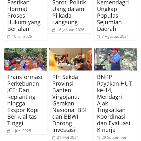
Pastikan
Kemendagri
Soroti Politik
Hormati
Ungkap
Uang dalam
Proses
Populasi
Pilkada
Hukum yang
Sejumlah
Langsung
Berjalan
Daerah
16 Januari 2026
10 Juli 2026
7 Agustus 2024
Transformasi
Plh Sekda
BNPP
Perkebunan
Provinsi
Rayakan HUT
JCE: Dari
Banten
ke-14,
Replanting
Virgojanti:
Mendagri
hingga
Gerakan
Ajak
Ekspor Kopi
Nasional BBI
Tingkatkan
Berkualitas
dan BBWI
Koordinasi
Tinggi
Dorong
dan Evaluasi
Investasi
Kinerja
1 Juni 2025
21 Mei 2024
29 September