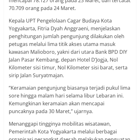
mencapai 78.127 orang pada 23 Maret, dan tercatat
70.709 orang pada 24 Maret.
Kepala UPT Pengelolaan Cagar Budaya Kota
Yogyakarta, Fitria Dyah Anggraeni, menjelaskan
penghitungan jumlah pengunjung dilakukan oleh
petugas melalui lima titik akses utama masuk
kawasan Malioboro, yakni dari utara Bank BPD DIY
Jalan Pasar Kembang, depan Hotel D’Jogja, Nol
Kilometer sisi timur, Nol Kilometer sisi barat, serta
sirip Jalan Suryatmajan.
“Keramaian pengunjung biasanya terjadi pukul lima
sore hingga malam hari selama libur Lebaran ini.
Kemungkinan keramaian akan mencapai
puncaknya pada 30 Maret,” ujarnya.
Menanggapi tingginya mobilitas wisatawan,
Pemerintah Kota Yogyakarta melalui berbagai
organisasi perangkat daerah melakukan penguatan