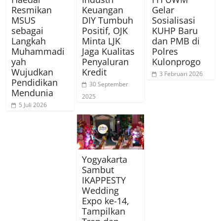
Resmikan
Keuangan
Gelar
MSUS
DIY Tumbuh
Sosialisasi
sebagai
Positif, OJK
KUHP Baru
Langkah
Minta LJK
dan PMB di
Muhammadi
Jaga Kualitas
Polres
yah
Penyaluran
Kulonprogo
Wujudkan
Kredit
3 Februari 2026
Pendidikan
30 September
Mendunia
2025
5 Juli 2026
Yogyakarta
Sambut
IKAPPESTY
Wedding
Expo ke-14,
Tampilkan