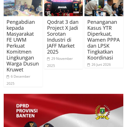
Pengabdian
Qodrat 3 dan
Penanganan
kepada
Project X Jadi
Kasus YTR
Masyarakat
Sorotan
Diperkuat,
FE UWM
Industri di
Wamen PPPA
Perkuat
JAFF Market
dan LPSK
Komitmen
2025
Tingkatkan
Lingkungan
Koordinasi
29 November
Warga Dusun
26 Juni 2026
2025
Kruwet
6 Desember
2025