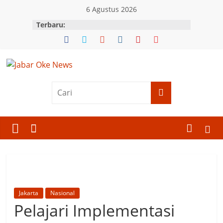
Skip
6 Agustus 2026
to
Terbaru:
content
Jabar
Oke
News
Berita
Terkini
Jawa
Barat
Jakarta
Nasional
Pelajari Implementasi