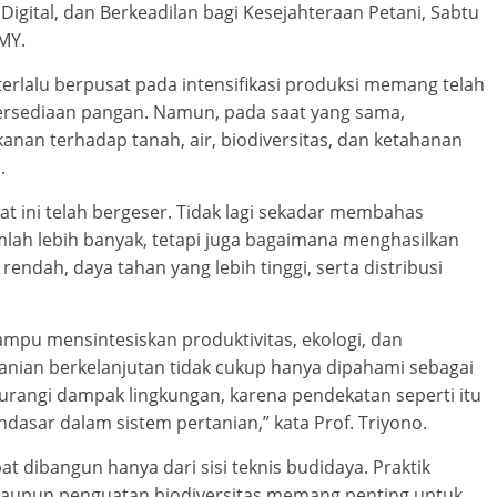
 Digital, dan Berkeadilan bagi Kesejahteraan Petani, Sabtu
MY.
rlalu berpusat pada intensifikasi produksi memang telah
ersediaan pangan. Namun, pada saat yang sama,
nan terhadap tanah, air, biodiversitas, dan ketahanan
.
aat ini telah bergeser. Tidak lagi sekadar membahas
ah lebih banyak, tetapi juga bagaimana menghasilkan
ndah, daya tahan yang lebih tinggi, serta distribusi
pu mensintesiskan produktivitas, ekologi, dan
rtanian berkelanjutan tidak cukup hanya dipahami sebagai
rangi dampak lingkungan, karena pendekatan seperti itu
asar dalam sistem pertanian,” kata Prof. Triyono.
at dibangun hanya dari sisi teknis budidaya. Praktik
 maupun penguatan biodiversitas memang penting untuk