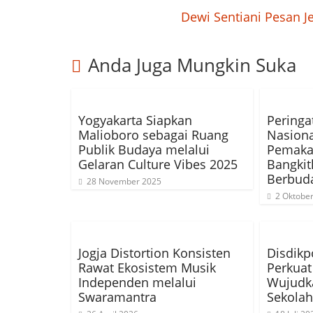
Dewi Sentiani Pesan 
Anda Juga Mungkin Suka
Yogyakarta Siapkan
Peringat
Malioboro sebagai Ruang
Nasiona
Publik Budaya melalui
Pemakai
Gelaran Culture Vibes 2025
Bangkit
Berbud
28 November 2025
2 Oktobe
Jogja Distortion Konsisten
Disdikp
Rawat Ekosistem Musik
Perkua
Independen melalui
Wujudk
Swaramantra
Sekolah