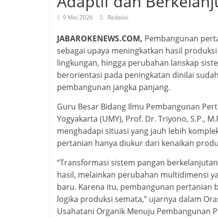
Adaptif dan Berkelanj
9 Mei 2026
Redaksi
JABAROKENEWS.COM,
Pembangunan pertan
sebagai upaya meningkatkan hasil produksi
lingkungan, hingga perubahan lanskap sist
berorientasi pada peningkatan dinilai su
pembangunan jangka panjang.
Guru Besar Bidang Ilmu Pembangunan Pert
Yogyakarta (UMY), Prof. Dr. Triyono, S.P.,
menghadapi situasi yang jauh lebih komple
pertanian hanya diukur dari kenaikan produ
“Transformasi sistem pangan berkelanjutan
hasil, melainkan perubahan multidimensi ya
baru. Karena itu, pembangunan pertanian be
logika produksi semata,” ujarnya dalam Or
Usahatani Organik Menuju Pembangunan Pert