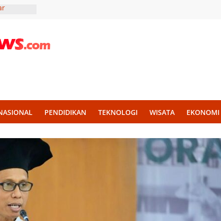
ar
lidaritas
r Madura,
Liter Air
ekankan
an untuk
KKN UII
g
NASIONAL
PENDIDIKAN
TEKNOLOGI
WISATA
EKONOMI
h Disiplin
mba PBB