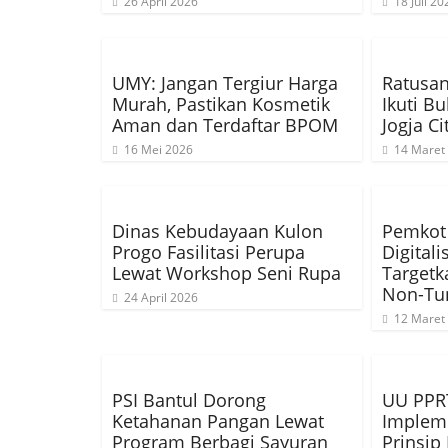
26 April 2026
18 Juli 20
UMY: Jangan Tergiur Harga
Ratusan
Murah, Pastikan Kosmetik
Ikuti B
Aman dan Terdaftar BPOM
Jogja Ci
16 Mei 2026
14 Maret
Dinas Kebudayaan Kulon
Pemkot 
Progo Fasilitasi Perupa
Digital
Lewat Workshop Seni Rupa
Targetka
Non-Tun
24 April 2026
12 Maret
PSI Bantul Dorong
UU PPRT
Ketahanan Pangan Lewat
Implem
Program Berbagi Sayuran
Prinsi