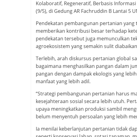
Kolaboratif, Regeneratif, Berbasis Informasi
(9/5), di Gedung AR Fachruddin B Lantai 5 U
Pendekatan pembangunan pertanian yang te
memberikan kontribusi besar terhadap ket
pendekatan tersebut juga memunculkan teka
agroekosistem yang semakin sulit diabaikan
Terlebih, arah diskursus pertanian global s
bagaimana menghasilkan pangan dalam juml
pangan dengan dampak ekologis yang lebih re
manfaat yang lebih adil.
“Strategi pembangunan pertanian harus mam
kesejahteraan sosial secara lebih utuh. Pe
upaya meningkatkan produksi sambil mengu
belum menyentuh persoalan yang lebih mend
Ia menilai keberlanjutan pertanian tidak dap
seperti konservasi lahan, rotasi tanaman,