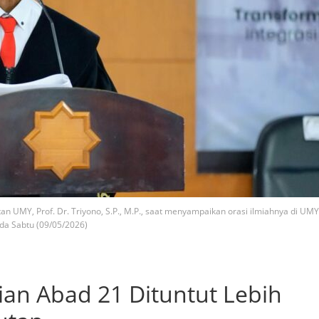
 UMY, Prof. Dr. Triyono, S.P., M.P., saat menyampaikan orasi ilmiahnya di UMY
da Sabtu (09/05/2026)
n Abad 21 Dituntut Lebih