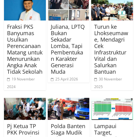
Fraksi PKS
Juliana, LPTQ
Turun ke
Banyumas
Bukan
Lhokseumaw
Usulkan
Sekadar
e, Mendagri
Perencanaan
Lomba, Tapi
Cek
Matang untuk
Pembentuka
Infrastruktur
Menurunkan
n Karakter
Vital dan
Angka Anak
Generasi
Salurkan
Tidak Sekolah
Muda
Bantuan
19 November
25 April 2026
30 November
2024
2025
Pj Ketua TP
Polda Banten
Lampaui
PKK Provinsi
Siaga Mudik
Target,