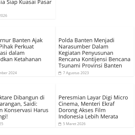
ia Siap Kuasai Pasar
2026
rnur Banten Ajak
Polda Banten Menjadi
ihak Perkuat
Narasumber Dalam
asi dalam
Kegiatan Penyusunan
dkan Ketahanan
Rencana Kontijensi Bencana
Tsunami Provinsi Banten
mber 2024
7 Agustus 2023
ktare Dibangun di
Peresmian Layar Digi Micro
arangan, Saidi:
Cinema, Menteri Ekraf
n Konservasi Harus
Dorong Akses Film
ngi!
Indonesia Lebih Merata
25
5 Maret 2026