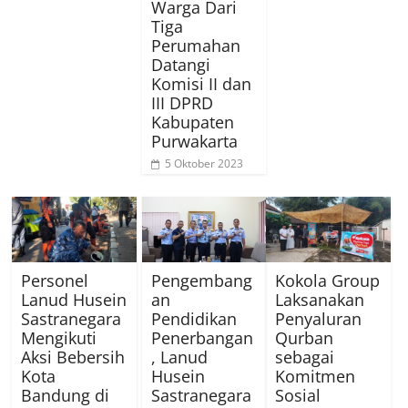
Warga Dari
Tiga
Perumahan
Datangi
Komisi II dan
III DPRD
Kabupaten
Purwakarta
5 Oktober 2023
Personel
Pengembang
Kokola Group
Lanud Husein
an
Laksanakan
Sastranegara
Pendidikan
Penyaluran
Mengikuti
Penerbangan
Qurban
Aksi Bebersih
, Lanud
sebagai
Kota
Husein
Komitmen
Bandung di
Sastranegara
Sosial