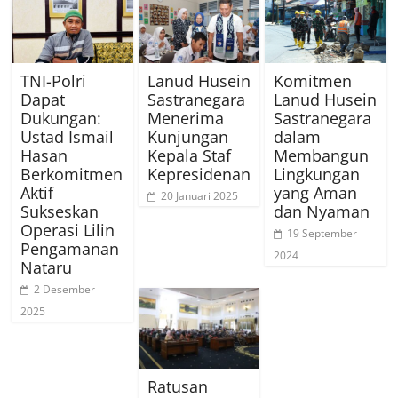
TNI-Polri
Lanud Husein
Komitmen
Dapat
Sastranegara
Lanud Husein
Dukungan:
Menerima
Sastranegara
Ustad Ismail
Kunjungan
dalam
Hasan
Kepala Staf
Membangun
Berkomitmen
Kepresidenan
Lingkungan
Aktif
yang Aman
20 Januari 2025
Sukseskan
dan Nyaman
Operasi Lilin
19 September
Pengamanan
2024
Nataru
2 Desember
2025
Ratusan