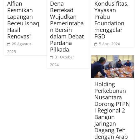
Alfian
Dena
Kondusifitas,
Resmikan
Bertekad
Yayasan
Lapangan
Wujudkan
Prabu
Beceu Ishaq
Pemerintaha
Foundation
Hasil
n Bersih
menggelar
Renovasi
dalam Debat
FGD
Perdana
29 Agustus
5 April 2024
Pilkada
2025
31 Oktober
2024
Holding
Perkebunan
Nusantara
Dorong PTPN
I Regional 2
Bangun
Jaringan
Dagang Teh
dengan Arab