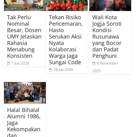
Tak Perlu
Tekan Risiko
Wali Kota
Nominal
Pencemaran,
Jogja Soroti
Besar, Dosen
Hasto
Kondisi
UMY Jelaskan
Serukan Aksi
Rusunawa
Rahasia
Nyata
yang Bocor
Menabung
Kolaborasi
dan Padat
Konsisten
Warga Jaga
Penghuni
Sungai Code
1 Juli 2026
6 November
28 Juli 2026
2025
Halal Bihalal
Alumni 1986,
Jaga
Kekompakan
dan