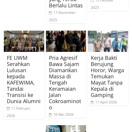
13 Oktober
Berlalu Lintas
2025
17 November
2025
FE UWM
Pria Agresif
Kerja Bakti
Serahkan
Bawa Sajam
Berujung
Lulusan
Diamankan
Horor, Warga
kepada
Massa di
Temukan
KAFEWIMA,
Tengah
Mayat Tanpa
Tandai
Keramaian
Kepala di
Transisi ke
Jalan
Gamping
Dunia Alumni
Cokroaminot
11 April 2026
o
11 Februari
16 Mei 2026
2026