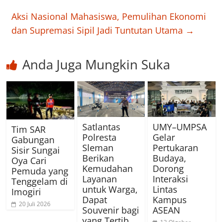
Aksi Nasional Mahasiswa, Pemulihan Ekonomi
dan Supremasi Sipil Jadi Tuntutan Utama
→
Anda Juga Mungkin Suka
Satlantas
UMY–UMPSA
Tim SAR
Polresta
Gelar
Gabungan
Sleman
Pertukaran
Sisir Sungai
Berikan
Budaya,
Oya Cari
Kemudahan
Dorong
Pemuda yang
Layanan
Interaksi
Tenggelam di
untuk Warga,
Lintas
Imogiri
Dapat
Kampus
20 Juli 2026
Souvenir bagi
ASEAN
yang Tertib