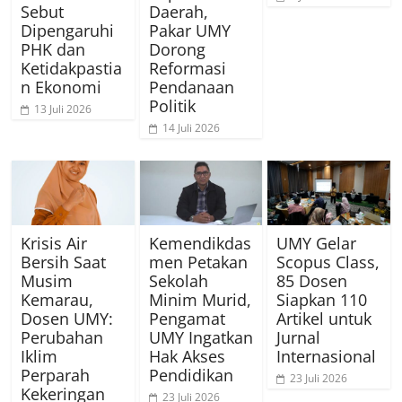
Sebut
Daerah,
Dipengaruhi
Pakar UMY
PHK dan
Dorong
Ketidakpastia
Reformasi
n Ekonomi
Pendanaan
Politik
13 Juli 2026
14 Juli 2026
Krisis Air
Kemendikdas
UMY Gelar
Bersih Saat
men Petakan
Scopus Class,
Musim
Sekolah
85 Dosen
Kemarau,
Minim Murid,
Siapkan 110
Dosen UMY:
Pengamat
Artikel untuk
Perubahan
UMY Ingatkan
Jurnal
Iklim
Hak Akses
Internasional
Perparah
Pendidikan
23 Juli 2026
Kekeringan
23 Juli 2026