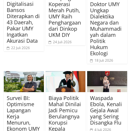
Digitalisasi
Koperasi
Doktor UMY
Bansos
Merah Putih,
Ungkap
Diterapkan di
UMY Raih
Dialektika
43 Daerah,
Penghargaan
Negara dan
Pakar UMY
dari Dinkop
Muhammadi
Ingatkan
UKM DIY
yah dalam
Akurasi Data
Politik
24 Juli 2026
Hukum
22 Juli 2026
Ekologi
18 Juli 2026
Survei BI:
Biaya Politik
Waspada
Optimisme
Mahal Dinilai
Ebola, Kenali
Lapangan
Jadi Pemicu
Gejala Awal
Kerja
Berulangnya
yang Sering
Menurun,
Korupsi
Disangka Flu
Ekonom UMY
Kepala
4 Juli 2026