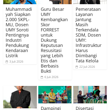
Muhammadi
Guru Besar
Pemerataan
yah Siapkan
UMY
Layanan
2.000 SKPL-
Kembangkan
Jantung
MU, Dosen
Skor
Masih
UMY Soroti
FORREST
Terkendala
Pentingnya
untuk
SDM, Dosen
Industri
Dukung
UMY:
Pendukung
Keputusan
Infrastruktur
Kendaraan
Resusitasi
Harus
Listrik
yang Lebih
Diimbangi
Etis dan
Tata Kelola
3 Juli 2026
Berbasis
22 Juli 2026
Bukti
6 Juli 2026
Dampingi
Disertasi