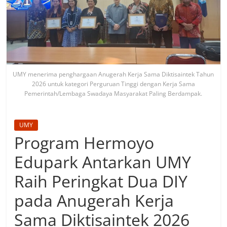
UMY menerima penghargaan Anugerah Kerja Sama Diktisaintek Tahun
2026 untuk kategori Perguruan Tinggi dengan Kerja Sama
Pemerintah/Lembaga Swadaya Masyarakat Paling Berdampak.
UMY
Program Hermoyo
Edupark Antarkan UMY
Raih Peringkat Dua DIY
pada Anugerah Kerja
Sama Diktisaintek 2026