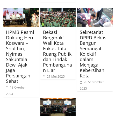
HPMB Resmi
Bekasi
Sekretariat
Dukung Heri
Bergerak!
DPRD Bekasi
Koswara –
Wali Kota
Bangun
Sholihin,
Fokus Tata
Semangat
Nyimas
Ruang Publik
Kolektif
Sakuntala
dan Tindak
dalam
Dewi Ajak
Pembanguna
Menjaga
Jaga
n Liar
Kebersihan
Persaingan
Kota
21 Mei 2025
Sehat
20 September
13 Oktober
2025
2024