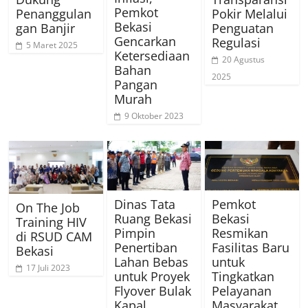
Pemkot
Penanggulan
Pokir Melalui
Bekasi
gan Banjir
Penguatan
Gencarkan
Regulasi
5 Maret 2025
Ketersediaan
20 Agustus
Bahan
2025
Pangan
Murah
9 Oktober 2023
Dinas Tata
Pemkot
On The Job
Ruang Bekasi
Bekasi
Training HIV
Pimpin
Resmikan
di RSUD CAM
Penertiban
Fasilitas Baru
Bekasi
Lahan Bebas
untuk
17 Juli 2023
untuk Proyek
Tingkatkan
Flyover Bulak
Pelayanan
Kapal
Masyarakat