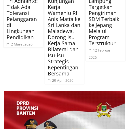
Tri Adhianto:
Kunjungan
Lampung
Tidak Ada
Kerja
Targetkan
Toleransi
Wamenlu RI
Pengiriman
Pelanggaran
Anis Matta ke
SDM Terbaik
di
Sri Lanka dan
ke Jepang
Lingkungan
Maladewa,
Melalui
Pendidikan
Dorong Isu
Program
Kerja Sama
Terstruktur
2 Maret 2026
Bilateral dan
12 Februari
Isu-isu
2026
Strategis
Kepentingan
Bersama
29 April 2026