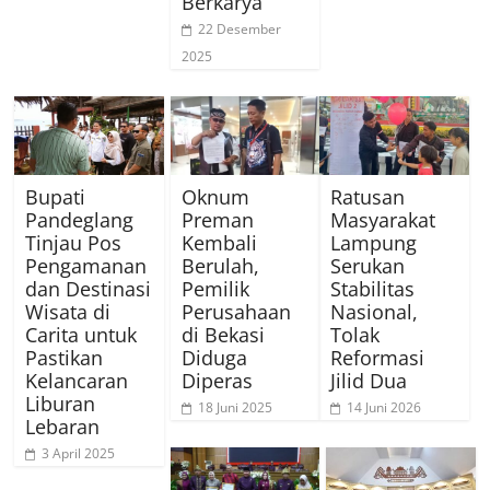
Berkarya
22 Desember
2025
Bupati
Oknum
Ratusan
Pandeglang
Preman
Masyarakat
Tinjau Pos
Kembali
Lampung
Pengamanan
Berulah,
Serukan
dan Destinasi
Pemilik
Stabilitas
Wisata di
Perusahaan
Nasional,
Carita untuk
di Bekasi
Tolak
Pastikan
Diduga
Reformasi
Kelancaran
Diperas
Jilid Dua
Liburan
18 Juni 2025
14 Juni 2026
Lebaran
3 April 2025