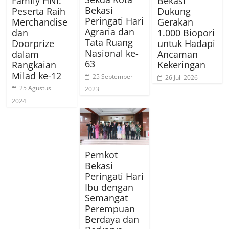
Family HNI:
Bekasi
Bekasi
Peserta Raih
Dukung
Peringati Hari
Merchandise
Gerakan
Agraria dan
dan
1.000 Biopori
Tata Ruang
Doorprize
untuk Hadapi
Nasional ke-
dalam
Ancaman
63
Rangkaian
Kekeringan
Milad ke-12
25 September
26 Juli 2026
25 Agustus
2023
2024
Pemkot
Bekasi
Peringati Hari
Ibu dengan
Semangat
Perempuan
Berdaya dan