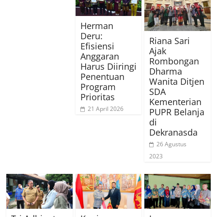
Herman
Deru:
Riana Sari
Efisiensi
Ajak
Anggaran
Rombongan
Harus Diiringi
Dharma
Penentuan
Wanita Ditjen
Program
SDA
Prioritas
Kementerian
21 April 2026
PUPR Belanja
di
Dekranasda
26 Agustus
2023