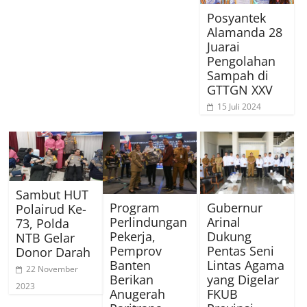
Posyantek
Alamanda 28
Juarai
Pengolahan
Sampah di
GTTGN XXV
15 Juli 2024
Sambut HUT
Program
Gubernur
Polairud Ke-
Perlindungan
Arinal
73, Polda
Pekerja,
Dukung
NTB Gelar
Pemprov
Pentas Seni
Donor Darah
Banten
Lintas Agama
22 November
Berikan
yang Digelar
2023
Anugerah
FKUB