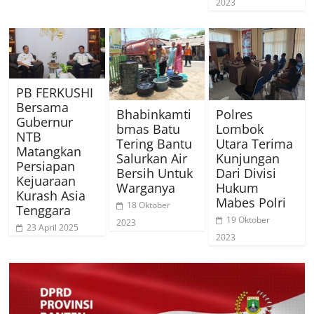
2023
PB FERKUSHI
Bersama
Bhabinkamti
Polres
Gubernur
bmas Batu
Lombok
NTB
Tering Bantu
Utara Terima
Matangkan
Salurkan Air
Kunjungan
Persiapan
Bersih Untuk
Dari Divisi
Kejuaraan
Warganya
Hukum
Kurash Asia
Mabes Polri
18 Oktober
Tenggara
19 Oktober
2023
23 April 2025
2023