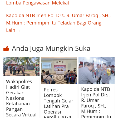
Lomba Pengawasan Melekat
Kapolda NTB Irjen Pol Drs. R. Umar Faroq , SH.,
M.Hum : Pemimpin itu Teladan Bagi Orang
Lain
→
Anda Juga Mungkin Suka
Wakapolres
Hadiri Giat
Kapolda NTB
Polres
Gerakan
Irjen Pol Drs.
Lombok
Nasional
R. Umar
Tengah Gelar
Ketahanan
Faroq , SH.,
Latihan Pra
Pangan
M.Hum :
Operasi
Secara Virtual
Pemimpin itu
Pemilu 2024