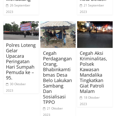
26 September
21 September
2023
2023
Polres Loteng
Gelar
Cegah
Cegah Aksi
Upacara
Perdagangan
Kriminalitas,
Peringatan
Orang,
Polsek
Hari Sumpah
Bhabinkamti
Kawasan
Pemuda ke –
bmas Desa
Mandalika
95.
Belo Lakukan
Tingkatkan
30 Oktober
Sambang
Giat Patroli
Dan
Malam
2023
Sosialisasi
18 Oktober
TPPO
2023
21 Oktober
2023