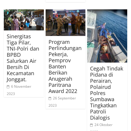
Sinergitas
Program
Tiga Pilar,
Perlindungan
TNI-Polri dan
Pekerja,
BPBD
Pemprov
Salurkan Air
Banten
Bersih Di
Cegah Tindak
Berikan
Kecamatan
Pidana di
Anugerah
Jonggat.
Perairan,
Paritrana
Polairud
6 November
Award 2022
Polres
2023
26 September
Sumbawa
Tingkatkan
2023
Patroli
Dialogis
24 Oktober